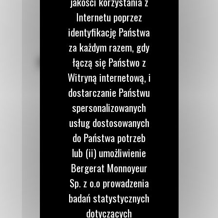
jakości korzystania z
Internetu poprzez
identyfikację Państwa
za każdym razem, gdy
POZOSTAŃMY W KONTAKCIE
łączą się Państwo z
Witryną internetową, i
dostarczanie Państwu
spersonalizowanych
usług dostosowanych
Zadzwoń do nas
do Państwa potrzeb
122 100 122
lub (ii) umożliwienie
Bergerat Monnoyeur
Napisz do nas
Sp. z o.o prowadzenia
WYŚLIJ WIADOMOŚĆ
badań statystycznych
dotyczących