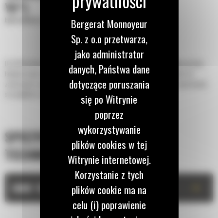
YD³)
Łyżki płaskie o zwiększonej wydajności
Bergerat Monnoyeur
Sp. z o.o przetwarza,
jako administrator
Do 50% krótszy czas kopania oraz możliwość zachowania do 15% większej ilości
danych, Państwa dane
ładunku dzięki łyżce z serii Performance z dnem płaskim. Najlepszy wybór do
dotyczące poruszania
zastosowań związanych z układaniem stosów i załadunkiem pojazdów ciężarowych,
szczególnie w przypadku pracy na miękkim podłożu.
się po Witrynie
poprzez
wykorzystywanie
SPECYFIKACJA
plików cookies w tej
TECHNICZNA
Witrynie internetowej.
Korzystanie z tych
+
DANE TECHNICZNE
plików cookie ma na
celu (i) poprawienie