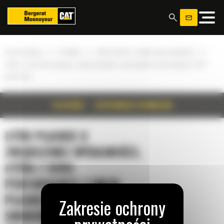
Panel zarządzania plikami cookies
»
»
»
Strona główna
Produkty
Łyżki płaskie o zwiększonej wydajności
Łyżka z serii Performance z dnem płaskim i mocowaniem sworzniowym 3,2m³
(4,25 yd³)
SZCZEGÓŁY
SPECYFIKACJA TECHNICZNA
ŁYŻKI PŁASKIE O
ZWIĘKSZONEJ WYDAJNOŚCI,
ŁYŻKA Z SERII
PERFORMANCE Z DNEM
PŁASKIM I MOCOWANIEM
SWORZNIOWYM 3,2M³ (4,25