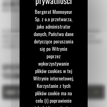
(4,50 YD³)
Łyżki płaskie o zwiększonej wydajności
Bergerat Monnoyeur
Sp. z o.o przetwarza,
jako administrator
Do 50% krótszy czas kopania oraz możliwość zachowania do 15% większej ilości
danych, Państwa dane
ładunku dzięki łyżce z serii Performance z dnem płaskim. Najlepszy wybór do
dotyczące poruszania
zastosowań związanych z układaniem stosów i załadunkiem pojazdów ciężarowych,
szczególnie w przypadku pracy na miękkim podłożu.
się po Witrynie
poprzez
wykorzystywanie
SPECYFIKACJA
plików cookies w tej
TECHNICZNA
Witrynie internetowej.
Korzystanie z tych
+
DANE TECHNICZNE
plików cookie ma na
celu (i) poprawienie