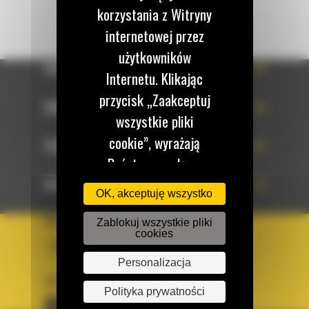
korzystania z Witryny
internetowej przez
użytkowników
OFERTA
Internetu. Klikając
przycisk „Zaakceptuj
SERWIS
wszystkie pliki
cookie”, wyrażają
TECHNOLOGIE
Państwo zgodę na
korzystanie z tych
DOWIEDZ SIĘ WIĘCEJ
OK, akceptuję wszystko
plików cookie. W
KRAJ
Zablokuj wszystkie pliki
każdej chwili mogą
cookies
BM POLSKA
Państwo zmienić
Personalizacja
preferencje w naszej
OBSERWUJ NAS
Witrynie internetowej.
Polityka prywatności