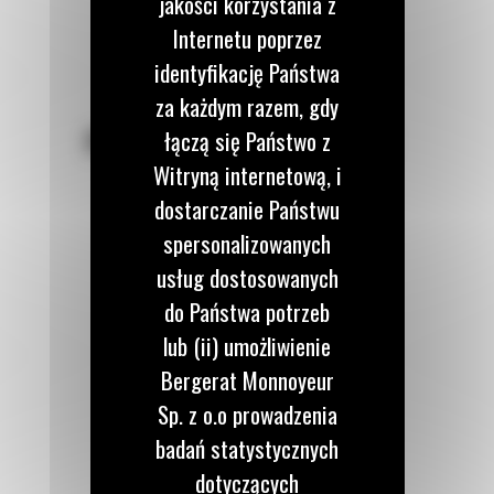
jakości korzystania z
Internetu poprzez
identyfikację Państwa
za każdym razem, gdy
POZOSTAŃMY W KONTAKCIE
łączą się Państwo z
Witryną internetową, i
dostarczanie Państwu
spersonalizowanych
usług dostosowanych
Zadzwoń do nas
do Państwa potrzeb
122 100 122
lub (ii) umożliwienie
Bergerat Monnoyeur
Napisz do nas
Sp. z o.o prowadzenia
WYŚLIJ WIADOMOŚĆ
badań statystycznych
dotyczących