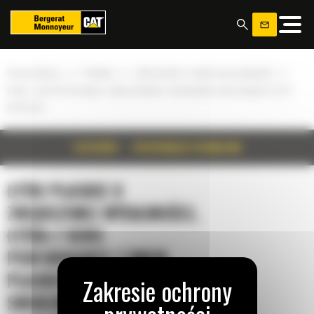
Panel zarządzania plikami cookies
»
»
»
Strona główna
Produkty
Łyżki płaskie o zwiększonej wydajności
Łyżka z serii Performance z dnem płaskim i mocowaniem sworzniowym 3,4 m³
(4,50 yd³)
SZCZEGÓŁY
SPECYFIKACJA TECHNICZNA
ŁYŻKI PŁASKIE O
ZWIĘKSZONEJ WYDAJNOŚCI,
ŁYŻKA Z SERII
PERFORMANCE Z DNEM
PŁASKIM I MOCOWANIEM
SWORZNIOWYM 3,4 M³