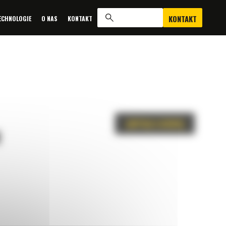
KONTAKT
ECHNOLOGIE
O NAS
KONTAKT
ZAPYTAJ O OFERTĘ
M