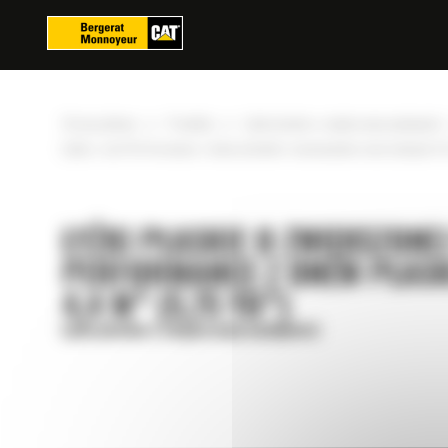
Panel zarządzania plikami cookies
»
»
Strona główna
Produkty
Łyżki płaskie o zwiększonej wydajności
Łyżka z serii Performance z dnem płaskim i mocowaniem sworzniowym 4,4
ŁYŻKI PŁASKIE O ZWIĘKSZONEJ
PERFORMANCE Z DNEM PŁAS
4,4 M³ (5,75 YD³)
Łyżki płaskie o zwiększonej wydajności