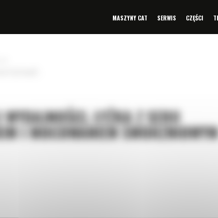
MASZYNY CAT
SERWIS
CZĘŚCI
T
»
 m³ (5,75 yd³)
 WYDAJNOŚCI, ŁYŻKA Z SERII
KIM I MOCOWANIEM SWORZNIOWY