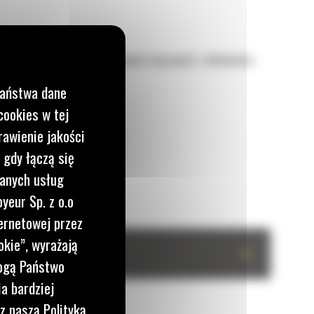
im. Najlepszy wybór do zastosowań związanych z układaniem
Państwa dane
cookies w tej
rawienie jakości
 gdy łączą się
wanych usług
yeur Sp. z o.o
ernetowej przez
okie”, wyrażają
+
mogą Państwo
a bardziej
z naszą Polityką