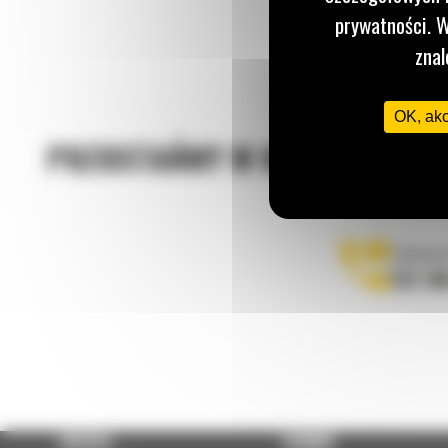
prywatności. W
znal
OK, ak
POZOSTAŃMY W KONTAKCIE
Zadzwoń
122 10
OFERTA
SERWIS