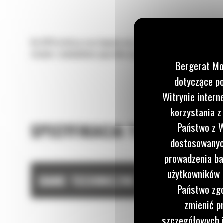
Do 50% krótszy czas kopania oraz możliwość zachowania do 15%
stosów i załadunkiem pojazdów ciężarowych, szczególnie w prz
Bergerat Mo
dotyczące po
Witrynie intern
korzystania z
SPECYFIKACJA TECHNICZNA
Państwo z W
dostosowanych
prowadzenia ba
użytkowników I
DANE TECHNICZNE
Państwo zgo
zmienić p
szczegółowych i