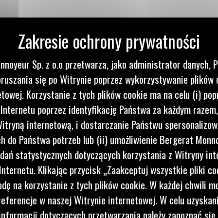
 większej ilości ładunku dzięki łyżce z serii Performance z dnem płask
ypadku pracy na miękkim podłożu.
nnoyeur Sp. z o.o przetwarza, jako administrator danych, 
ruszania się po Witrynie poprzez wykorzystywanie plików 
etowej. Korzystanie z tych plików cookie ma na celu (i) pop
 Internetu poprzez identyfikację Państwa za każdym razem,
itryną internetową, i dostarczanie Państwu spersonalizo
 do Państwa potrzeb lub (ii) umożliwienie Bergerat Monno
dań statystycznych dotyczących korzystania z Witryny int
nternetu. Klikając przycisk „Zaakceptuj wszystkie pliki co
dę na korzystanie z tych plików cookie. W każdej chwili 
referencje w naszej Witrynie internetowej. W celu uzyskani
nformacji dotyczących przetwarzania należy zapoznać się 