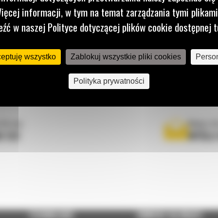
ięcej informacji, w tym na temat zarządzania tymi plikam
eźć w naszej Polityce dotyczącej plików cookie dostępnej t
ceptuję wszystko
Zablokuj wszystkie pliki cookies
Person
Polityka prywatności
 do nas
Napisz d
0 122
WYŚLI
TECHNOLOGIE
DOWIEDZ SIĘ WIĘCEJ