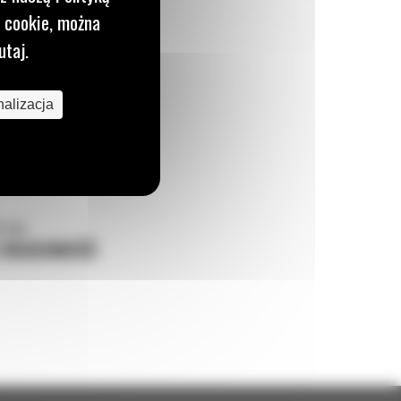
i cookie, można
utaj.
alizacja
o nas
J WIADOMOŚĆ