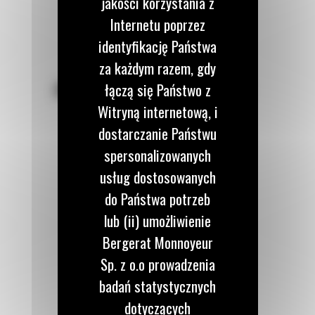
jakości korzystania z
Internetu poprzez
identyfikację Państwa
za każdym razem, gdy
POZOSTAŃMY W KONTAKCIE
łączą się Państwo z
Witryną internetową, i
dostarczanie Państwu
spersonalizowanych
usług dostosowanych
Zadzwoń do nas
do Państwa potrzeb
122 100 122
lub (ii) umożliwienie
Bergerat Monnoyeur
Napisz do nas
Sp. z o.o prowadzenia
WYŚLIJ WIADOMOŚĆ
badań statystycznych
dotyczących