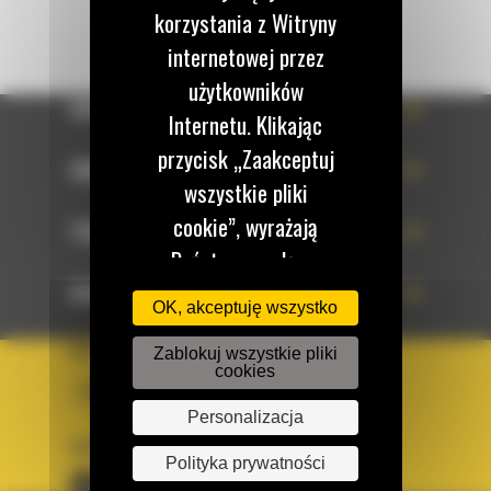
korzystania z Witryny
internetowej przez
użytkowników
OFERTA
Internetu. Klikając
przycisk „Zaakceptuj
SERWIS
wszystkie pliki
cookie”, wyrażają
TECHNOLOGIE
Państwo zgodę na
korzystanie z tych
DOWIEDZ SIĘ WIĘCEJ
OK, akceptuję wszystko
plików cookie. W
KRAJ
Zablokuj wszystkie pliki
każdej chwili mogą
cookies
BM POLSKA
Państwo zmienić
Personalizacja
preferencje w naszej
OBSERWUJ NAS
Witrynie internetowej.
Polityka prywatności