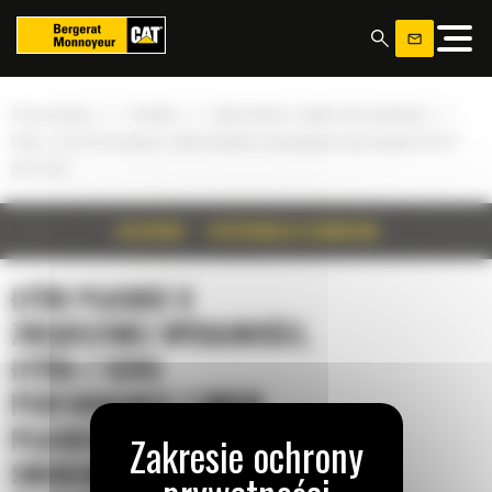
Panel zarządzania plikami cookies
»
»
»
Strona główna
Produkty
Łyżki płaskie o zwiększonej wydajności
Łyżka z serii Performance z dnem płaskim i mocowaniem sworzniowym 4,8 m³
(6,25 yd³)
SZCZEGÓŁY
SPECYFIKACJA TECHNICZNA
ŁYŻKI PŁASKIE O
ZWIĘKSZONEJ WYDAJNOŚCI,
ŁYŻKA Z SERII
PERFORMANCE Z DNEM
PŁASKIM I MOCOWANIEM
SWORZNIOWYM 4,8 M³