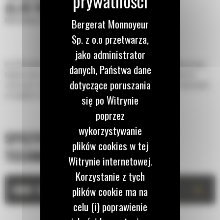
(6,25 YD³)
Łyżki płaskie o zwiększonej wydajności
Bergerat Monnoyeur
Sp. z o.o przetwarza,
jako administrator
Do 50% krótszy czas kopania oraz możliwość zachowania do 15% większej ilości
danych, Państwa dane
ładunku dzięki łyżce z serii Performance z dnem płaskim. Najlepszy wybór do
dotyczące poruszania
zastosowań związanych z układaniem stosów i załadunkiem pojazdów ciężarowych,
szczególnie w przypadku pracy na miękkim podłożu.
się po Witrynie
poprzez
wykorzystywanie
SPECYFIKACJA
plików cookies w tej
TECHNICZNA
Witrynie internetowej.
Korzystanie z tych
+
DANE TECHNICZNE
plików cookie ma na
celu (i) poprawienie