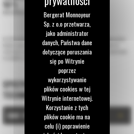
YD³)
Łyżki płaskie o zwiększonej wydajności
Bergerat Monnoyeur
Sp. z o.o przetwarza,
jako administrator
Do 50% krótszy czas kopania oraz możliwość zachowania do 15% większej ilości
danych, Państwa dane
ładunku dzięki łyżce z serii Performance z dnem płaskim. Najlepszy wybór do
dotyczące poruszania
zastosowań związanych z układaniem stosów i załadunkiem pojazdów ciężarowych,
szczególnie w przypadku pracy na miękkim podłożu.
się po Witrynie
poprzez
wykorzystywanie
SPECYFIKACJA
plików cookies w tej
TECHNICZNA
Witrynie internetowej.
Korzystanie z tych
+
DANE TECHNICZNE
plików cookie ma na
celu (i) poprawienie