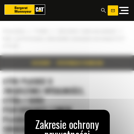
Panel zarządzania plikami cookies
»
»
»
Strona główna
Produkty
Łyżki płaskie o zwiększonej wydajności
Łyżka z serii Performance z dnem płaskim i mocowaniem sworzniowym 5,6 m³
(7,25 yd³)
SZCZEGÓŁY
SPECYFIKACJA TECHNICZNA
ŁYŻKI PŁASKIE O
ZWIĘKSZONEJ WYDAJNOŚCI,
ŁYŻKA Z SERII
PERFORMANCE Z DNEM
PŁASKIM I MOCOWANIEM
SWORZNIOWYM 5,6 M³ (7,25