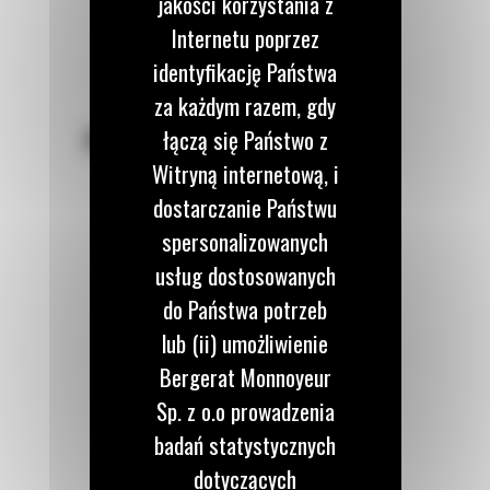
jakości korzystania z
Internetu poprzez
identyfikację Państwa
za każdym razem, gdy
POZOSTAŃMY W KONTAKCIE
łączą się Państwo z
Witryną internetową, i
dostarczanie Państwu
spersonalizowanych
usług dostosowanych
Zadzwoń do nas
do Państwa potrzeb
122 100 122
lub (ii) umożliwienie
Bergerat Monnoyeur
Napisz do nas
Sp. z o.o prowadzenia
WYŚLIJ WIADOMOŚĆ
badań statystycznych
dotyczących