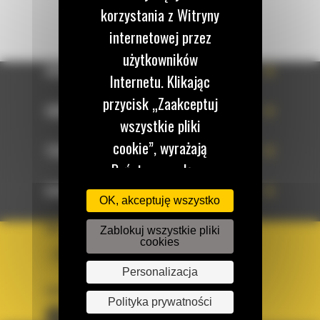
korzystania z Witryny
internetowej przez
użytkowników
OFERTA
Internetu. Klikając
przycisk „Zaakceptuj
SERWIS
wszystkie pliki
cookie”, wyrażają
TECHNOLOGIE
Państwo zgodę na
korzystanie z tych
DOWIEDZ SIĘ WIĘCEJ
OK, akceptuję wszystko
plików cookie. W
KRAJ
Zablokuj wszystkie pliki
każdej chwili mogą
cookies
BM POLSKA
Państwo zmienić
Personalizacja
preferencje w naszej
OBSERWUJ NAS
Witrynie internetowej.
Polityka prywatności