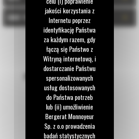
celu (i) poprawienie
jakości korzystania z
+
DANE TECHNICZNE
Internetu poprzez
identyfikację Państwa
za każdym razem, gdy
łączą się Państwo z
Witryną internetową, i
dostarczanie Państwu
POZOSTAŃMY W KONTAKCIE
spersonalizowanych
usług dostosowanych
do Państwa potrzeb
lub (ii) umożliwienie
Bergerat Monnoyeur
Zadzwoń do nas
122 100 122
Sp. z o.o prowadzenia
badań statystycznych