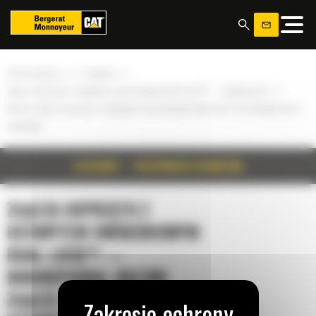
Panel zarządzania plikami cookies
»
»
Strona główna
Produkty
»
Złącza osprzętu z uchwytem sworzniowym Dual Lock™ — minikoparka
Ręczne złącze osprzętu z uchwytem sworzniowym Dual Lock™ do minikoparek 5-
tonowych
SZCZEGÓŁY
SPECYFIKACJA TECHNICZNA
ZŁĄCZA OSPRZĘTU Z
UCHWYTEM SWORZNIOWYM
DUAL LOCK™ —
MINIKOPARKA, RĘCZNE
ZŁĄCZE OSPRZĘTU Z