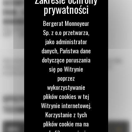
UCHWYTEM SWORZNIOWYM
DUAL LOCK™ DO
MINIKOPAREK 5-TONOWYCH
Bergerat Monnoyeur
Złącza osprzętu z uchwytem sworzniowym Dual
Sp. z o.o przetwarza,
Lock™ — minikoparka
jako administrator
danych, Państwa dane
dotyczące poruszania
Złącza osprzętu z uchwytem sworzniowym Dual Lock™ Cat® umożliwiają szybką
wymianę osprzętu roboczego — z korzyścią dla ogólnej wydajności pracy i
się po Witrynie
wszechstronności maszyny.
poprzez
wykorzystywanie
plików cookies w tej
SPECYFIKACJA
Witrynie internetowej.
TECHNICZNA
Korzystanie z tych
plików cookie ma na
+
OPIS