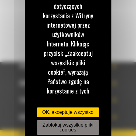
dotyczących
Napisz do nas
korzystania z Witryny
WYŚLIJ WIADOMOŚĆ
internetowej przez
użytkowników
Internetu. Klikając
przycisk „Zaakceptuj
wszystkie pliki
OFERTA
cookie”, wyrażają
Państwo zgodę na
SERWIS
korzystanie z tych
plików cookie. W
TECHNOLOGIE
każdej chwili mogą
OK, akceptuję wszystko
DOWIEDZ SIĘ WIĘCEJ
Państwo zmienić
Zablokuj wszystkie pliki
preferencje w naszej
cookies
KRAJ