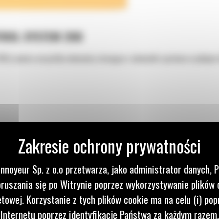
TROL SYSTEM 200
0) zawiera wszystkie elementy sterujące i wskaźniki systemu w jednym 
nnoyeur Sp. z o.o przetwarza, jako administrator danych, 
IECIE
ruszania się po Witrynie poprzez wykorzystywanie plików 
etowej. Korzystanie z tych plików cookie ma na celu (i) pop
STEM
 Internetu poprzez identyfikację Państwa za każdym razem,