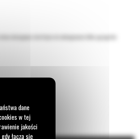
łatwo dostępnym interfejsie do obsługiwania kilku agregatów
Państwa dane
cookies w tej
rawienie jakości
 gdy łączą się