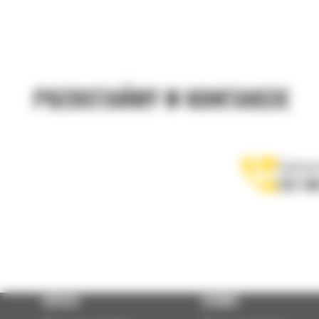
POZOSTAŃMY W KONTAKCIE
Zadzwoń
122 10
OFERTA
SERWIS