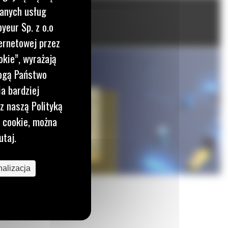
wanych usług
yeur Sp. z o.o
ernetowej przez
okie”, wyrażają
mogą Państwo
a bardziej
z naszą Polityką
i cookie, można
utaj.
alizacja