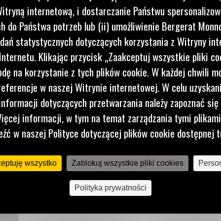
itryną internetową, i dostarczanie Państwu spersonalizo
 do Państwa potrzeb lub (ii) umożliwienie Bergerat Monno
dań statystycznych dotyczących korzystania z Witryny int
e proste
nternetu. Klikając przycisk „Zaakceptuj wszystkie pliki co
acy
dę na korzystanie z tych plików cookie. W każdej chwili 
referencje w naszej Witrynie internetowej. W celu uzyskani
8” z
nformacji dotyczących przetwarzania należy zapoznać się 
ięcej informacji, w tym na temat zarządzania tymi plikam
dalnego
eźć w naszej Polityce dotyczącej plików cookie dostępnej t
ceptuję wszystko
Zablokuj wszystkie pliki cookies
Person
Polityka prywatności