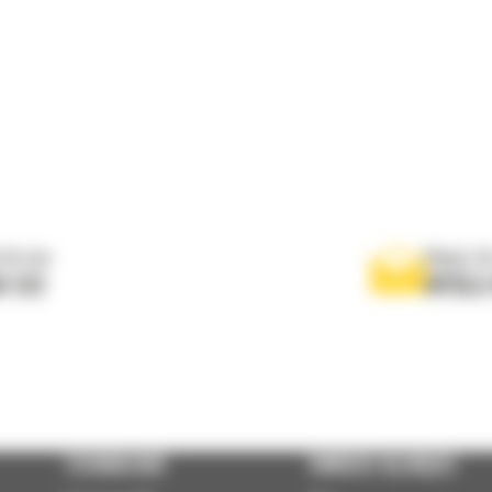
 do nas
Napisz d
0 122
WYŚLI
TECHNOLOGIE
DOWIEDZ SIĘ WIĘCEJ