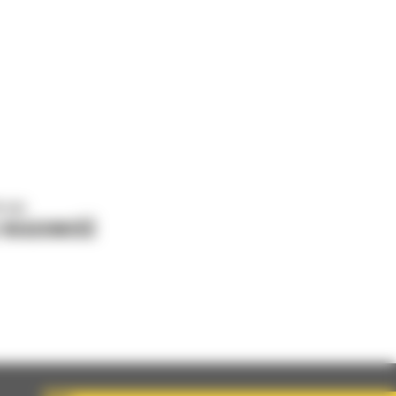
o nas
J WIADOMOŚĆ