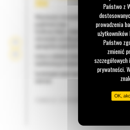
200
Państwo z W
dostosowanych
Właściwości sterownika ECS 200 Cat agregatu
prowadzenia ba
prądotwórczego:
Graficzne ikony i etykiety systemu umożliwiając
użytkowników I
sterowanie szeroką gamą funkcji równoległej pr
Państwo zgo
agregatów prądotwórczych
zmienić p
Łatwy w obsłudze kolorowy ekran dotykowy LED 
szczegółowych i
możliwością przewijania
prywatności. W
Są dostępne opcje agregatu prądotwórczego i z
znal
montażu
OK, ak
FUNKCJE STEROWANIA