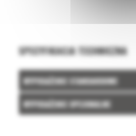
SPECYFIKACJA TECHNICZNA
WYPOSAŻENIE STANDARDOWE
WYPOSAŻENIE OPCJONALNE