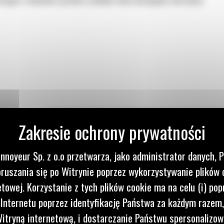
rujące i wskaźniki systemu w jednym łatwo dostępnym interfejsie.
nnoyeur Sp. z o.o przetwarza, jako administrator danych, 
:
ruszania się po Witrynie poprzez wykorzystywanie plików 
etowej. Korzystanie z tych plików cookie ma na celu (i) pop
 Internetu poprzez identyfikację Państwa za każdym razem,
itryną internetową, i dostarczanie Państwu spersonalizo