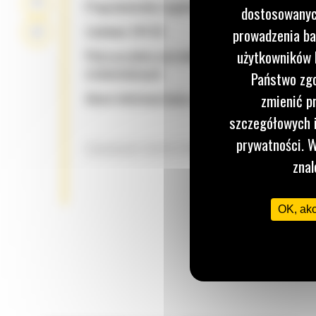
Programowalny regulator czasowy cyklu
dostosowanych
Zasilanie 24V DC
prowadzenia ba
użytkowników I
Płyta przednia uszczelniona przed wpływem wa
środowiskowych
Państwo zgo
Alarm tekstowy/opisy zdarzeń
zmienić p
szczegółowych i
Równoległa praca kilku agregatów prądotwórczy
jeden agregat prądotwórczy do jednego źródła za
prywatności. W
CHARAKTERYSTYKA
znal
OK, ak