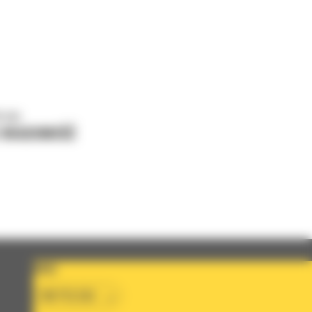
o nas
J WIADOMOŚĆ
KRAJ
BM POLSKA