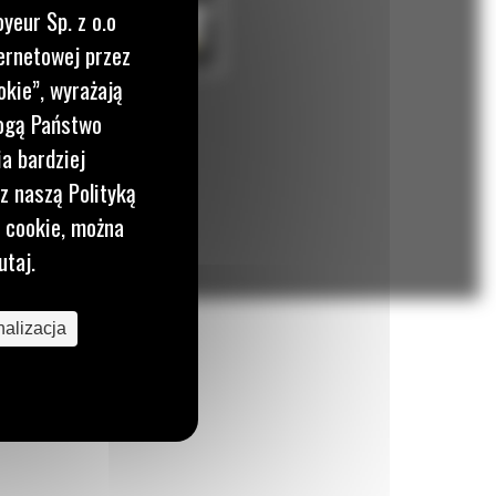
yeur Sp. z o.o
ernetowej przez
okie”, wyrażają
mogą Państwo
a bardziej
z naszą Polityką
i cookie, można
utaj.
alizacja