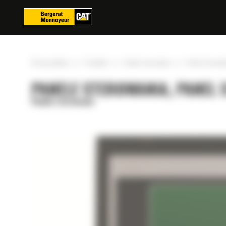
Panel zarządzania plikami cookies
»
»
»
Strona główna
Produkty
Panele sterowania
Panel sterowan
PANELE STEROWANIA, PANEL 
Panele sterowania