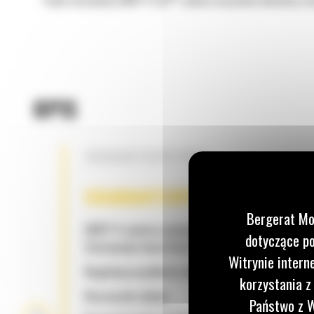
Panel sterowania EMCP 4 Cat
zawiera wszystkie elementy ste
OPIS
CHARAKTERYSTYKA
CHARAKTERYSTYKA
Bergerat Mo
EMCP 4 zawiera następujące elementy sterujące
dotyczące po
Sterowanie Auto/Start/Stop
Witrynie intern
Regulacja prędkości obrotowej i napięcia
korzystania z
Rozrusznik silnika
Państwo z W