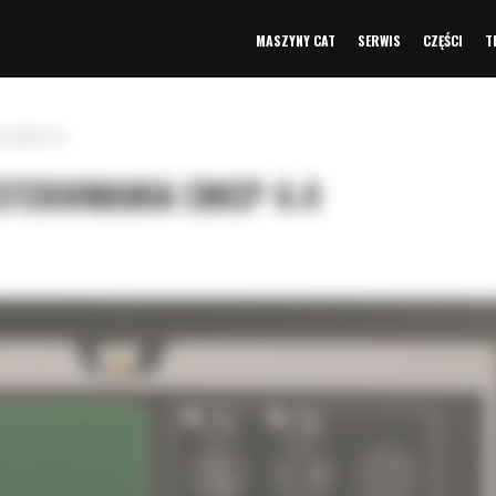
MASZYNY CAT
SERWIS
CZĘŚCI
T
ia EMCP 4.4
STEROWANIA EMCP 4.4