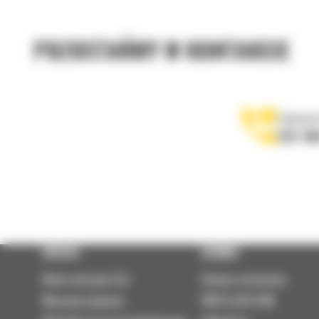
POZOSTAŃMY W KONTAKCIE
Zadzwoń
122 10
OFERTA
SERWIS
Nowe maszyny Cat
Umowa serwisowa
Maszyny używane
PARTS.CAT.COM