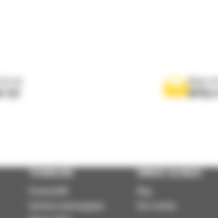
 do nas
Napisz d
0 122
WYŚLI
TECHNOLOGIE
DOWIEDZ SIĘ WIĘCEJ
VisionLink®
Blog
Systemy wspomagające
Baza wiedzy