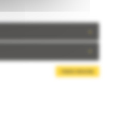
+
+
POBIERZ BROSZURĘ