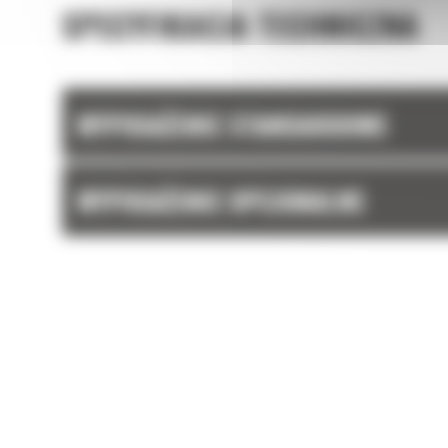
SPECYFIKACJA TECHNICZNA
WYPOSAŻENIE STANDARDOWE
WYPOSAŻENIE OPCJONALNE