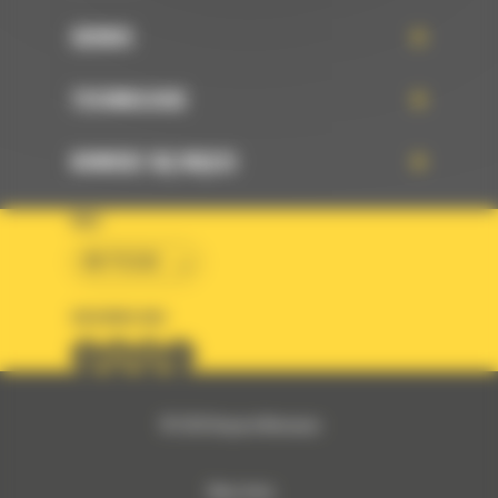
SERWIS
TECHNOLOGIE
DOWIEDZ SIĘ WIĘCEJ
KRAJ
BM POLSKA
OBSERWUJ NAS
© 2026 Bergerat-Monnoyeur
Mapa strony