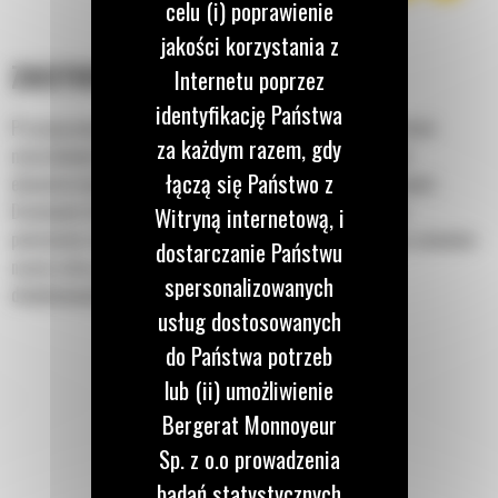
celu (i) poprawienie
jakości korzystania z
ZASTOSOWANIE
Internetu poprzez
identyfikację Państwa
Przeznaczone do małych zadań rozściełania asfaltu w strefach
za każdym razem, gdy
mieszkalnych i handlowych i używane przede wszystkim do
łączą się Państwo z
ekonomicznej renowacji powierzchni asfaltowych i betonowych.
Doskonałe do frezowania niedoskonałości przed ponownym
Witryną internetową, i
położeniem nawierzchni, usuwania zniszczonych chodników, usuwania
dostarczanie Państwu
nawierzchni pasów ruchu i do zadań, w których używanie
spersonalizowanych
dedykowanych frezarek jest ograniczone.
usług dostosowanych
do Państwa potrzeb
lub (ii) umożliwienie
Bergerat Monnoyeur
Sp. z o.o prowadzenia
badań statystycznych