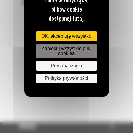
POZOSTAŃMY W KONTAKCIE
plików cookie
dostępnej tutaj.
OK, akceptuję wszystko
Zadzwoń do nas
122 100 122
Zablokuj wszystkie pliki
cookies
Personalizacja
Napisz do nas
WYŚLIJ WIADOMOŚĆ
Polityka prywatności
OFERTA