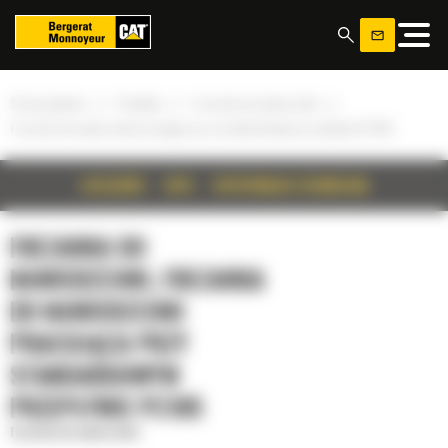
Panel zarządzania plikami cookies
»
»
»
Strona główna
Produkty
Frezarka do nawierzchni
Frezarka do nawierzchni pracująca przy standardowym przepływie PC105
SZCZEGÓŁY
OPIS
SPECYFIKACJA TECHNICZNA
FREZARKA DO
NAWIERZCHNI, FREZARKA
DO NAWIERZCHNI
PRACUJĄCA PRZY
STANDARDOWYM
PRZEPŁYWIE PC105
Frezarka do nawierzchni