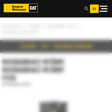
Panel zarządzania plikami cookies
»
»
»
Strona główna
Produkty
Rozdrabniacz wtórny
Rozdrabniacz wtórny P245
SZCZEGÓŁY
OPIS
SPECYFIKACJA TECHNICZNA
ROZDRABNIACZ WTÓRNY,
ROZDRABNIACZ WTÓRNY
P245
Rozdrabniacz wtórny