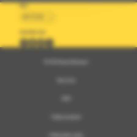
KRAJ
BM POLSKA
OBSERWUJ NAS
© 2026 Bergerat-Monnoyeur
Mapa strony
RODO
Polityka prywatności
Polityka plików cookies