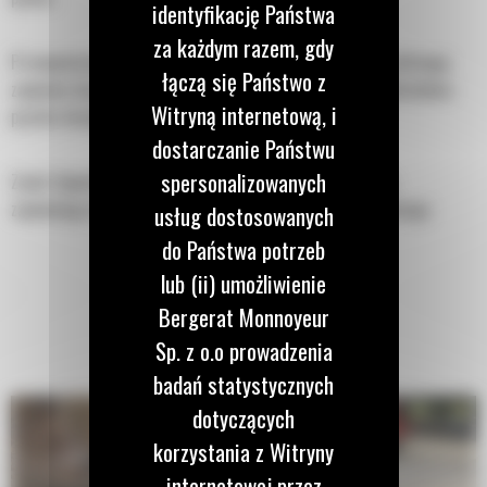
identyfikację Państwa
za każdym razem, gdy
Przewymiarowany cylinder nieobrotowego rozdrabniacza wtórnego
łączą się Państwo z
zapewnia dużą siłę kruszenia do rozdrabniania betonu i oddzielenia
Witryną internetową, i
prętów zbrojeniowych.
dostarczanie Państwu
spersonalizowanych
Zawór Speed Booster aktywnie równoważy prędkość i moc,
zapewniając krótki czas cyklu i dużą siłę zamykania, co pomaga
usług dostosowanych
zwiększyć produktywność.
do Państwa potrzeb
lub (ii) umożliwienie
Bergerat Monnoyeur
Sp. z o.o prowadzenia
badań statystycznych
dotyczących
korzystania z Witryny
internetowej przez