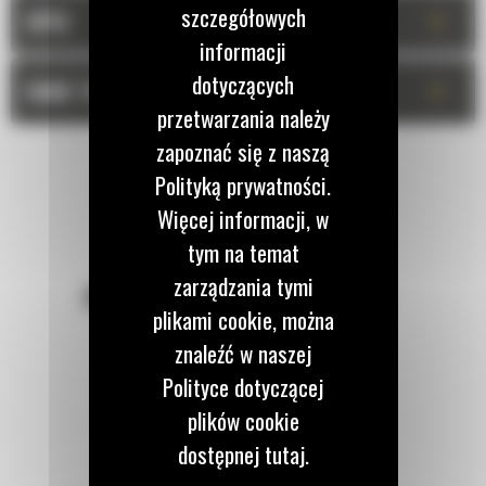
szczegółowych
+
OPIS
informacji
dotyczących
+
DANE TECHNICZNE
przetwarzania należy
zapoznać się z naszą
Polityką prywatności.
Więcej informacji, w
tym na temat
zarządzania tymi
POZOSTAŃMY W KONTAKCIE
plikami cookie, można
znaleźć w naszej
Polityce dotyczącej
plików cookie
Zadzwoń do nas
dostępnej tutaj.
122 100 122