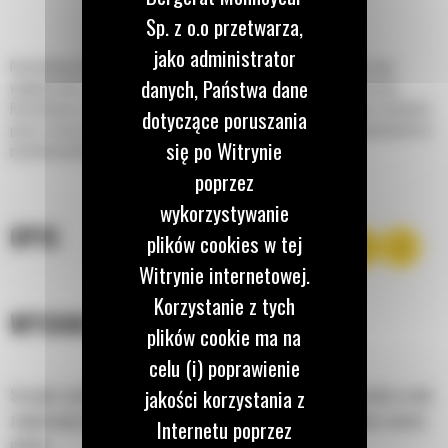
Sp. z o.o przetwarza,
jako administrator
Rozdrabniacze Cat® doskonale współpracują z koparkami Cat. możesz więc
danych, Państwa dane
wydajnie łamać, ciąć i kruszyć konstrukcje betonowe bez obaw o stan maszyn.
Rozdrabniacze wtórne Cat serii P200 są przeznaczone do zmniejszania rozmiarów
dotyczące poruszania
gruzu, oczyszczania miejsca pracy i oddzielania betonu od prętów zbrojeniowych na
się po Witrynie
poziomie gruntu po wyburzeniu.
poprzez
wykorzystywanie
OPIS
plików cookies w tej
Witrynie internetowej.
Korzystanie z tych
WYSOKA WYDAJNOŚĆ
plików cookie ma na
celu (i) poprawienie
jakości korzystania z
Szczęki rozdrabniacza Cat zapewniają szybkie cięcie materiału w celu
zwiększenia ogólnej wydajności pracy maszyny i ograniczenia zużycia
Internetu poprzez
paliwa.