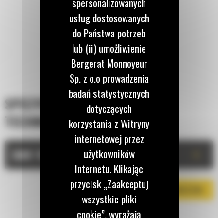
spersonalizowanych
usług dostosowanych
do Państwa potrzeb
lub (ii) umożliwienie
Bergerat Monnoyeur
Sp. z o.o prowadzenia
badań statystycznych
SPECYFIKACJA
dotyczących
TECHNICZNA
korzystania z Witryny
internetowej przez
użytkowników
+
DANE TECHNICZNE
Internetu. Klikając
przycisk „Zaakceptuj
POBIERZ BROSZURĘ
wszystkie pliki
cookie”, wyrażają