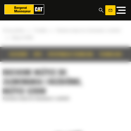
Panel zarządzania plikami cookies
»
»
Strona główna
Produkty
Ruchome nożyce do złomowania i rozbiórki
»
Nożyce S2090
SZCZEGÓŁY
OPIS
SPECYFIKACJA TECHNICZNA
TECHNOLOGIE
RUCHOME NOŻYCE DO
ZŁOMOWANIA I ROZBIÓRKI,
NOŻYCE S2090
Ruchome nożyce do złomowania i rozbiórki