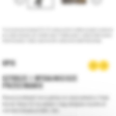
Te przeznaczone do koparki 36–52 t nożyce proste to solidne narzędzie zarówno do
prac wyburzeniowych, jak i obróbki złomu. Produkuj więcej i szybciej dzięki nożycom
skonstruowanym z myślą o cięciu kosztów i polepszeniu wyniku finansowego.
OPIS
SZYBSZE I WYDAJNIEJSZE
PRZECINANIE
Więcej przerobionych ton na godzinę oraz więcej pieniędzy w Twojej
kieszeni. Nożyce Cat tną wydajnie i mogą obsługiwać wszystko od
stali konstrukcyjnej po kable i złom.