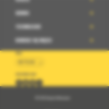
SERWIS
TECHNOLOGIE
DOWIEDZ SIĘ WIĘCEJ
KRAJ
BM POLSKA
OBSERWUJ NAS
© 2026 Bergerat-Monnoyeur