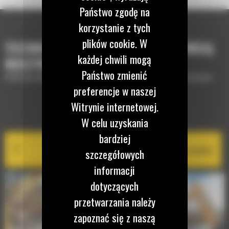
Państwo zgodę na
korzystanie z tych
plików cookie. W
TECHNOLOGIE, KTÓRE UZUPEŁNIĄ TWOJĄ
każdej chwili mogą
MASZYNĘ
Państwo zmienić
Krótki opis wyposażenia lub technologii potrzebnych do uzupełnienia maszyny
preferencje w naszej
Witrynie internetowej.
EQUIPMENT MANAGEMENT
W celu uzyskania
bardziej
Cat PL161 Attachment Locator
szczegółowych
informacji
dotyczących
przetwarzania należy
zapoznać się z naszą