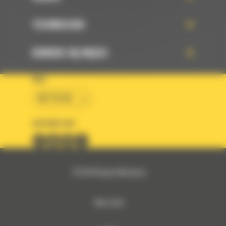
TECHNOLOGIE
DOWIEDZ SIĘ WIĘCEJ
KRAJ
BM POLSKA
OBSERWUJ NAS
© 2026 Bergerat-Monnoyeur
Mapa strony