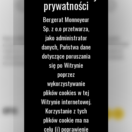
Bergerat Monnoyeur
Sp. z o.o przetwarza,
jako administrator
Głowice Cat® do kopania rowów zostały zaprojektowane do wycinania wąskich,
prostych rowów w ziemi przed układaniem przewodów elektrycznych, telefonicznych
danych, Państwa dane
i innych oraz rur wodnych czy gazowych. Głowice do kopania rowów są idealne do
dotyczące poruszania
zastosowań na terenach mieszkalnych, przemysłowych i rolniczych, na budowach
oraz do konserwacji trawników i pól golfowych.
się po Witrynie
poprzez
wykorzystywanie
plików cookies w tej
Witrynie internetowej.
OPIS
Korzystanie z tych
plików cookie ma na
celu (i) poprawienie