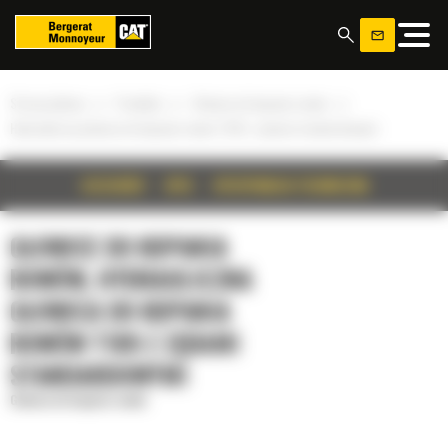
Panel zarządzania plikami cookies
»
»
»
Strona główna
Produkty
Głowice do kopania rowów
Hydrauliczna głowica do kopania rowów T109 z zębami standardowymi
SZCZEGÓŁY
OPIS
SPECYFIKACJA TECHNICZNA
GŁOWICE DO KOPANIA
ROWÓW, HYDRAULICZNA
GŁOWICA DO KOPANIA
ROWÓW T109 Z ZĘBAMI
STANDARDOWYMI
Głowice do kopania rowów