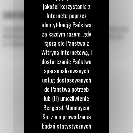
jakości korzystania z
ZASTOSOWANIE
Internetu poprzez
identyfikację Państwa
Zaprojektowana do wycinania wąskich, prostych rowów w ziemi przed
za każdym razem, gdy
układaniem przewodów elektrycznych, telefonicznych i innych oraz
łączą się Państwo z
rur wodnych lub gazowych.
Witryną internetową, i
dostarczanie Państwu
spersonalizowanych
usług dostosowanych
do Państwa potrzeb
lub (ii) umożliwienie
Bergerat Monnoyeur
Sp. z o.o prowadzenia
badań statystycznych