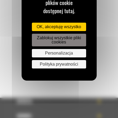
plików cookie
dostępnej tutaj.
Zadzwoń do nas
OK, akceptuję wszystko
122 100 122
Zablokuj wszystkie pliki
cookies
Napisz do nas
Personalizacja
WYŚLIJ WIADOMOŚĆ
Polityka prywatności
OFERTA
SERWIS