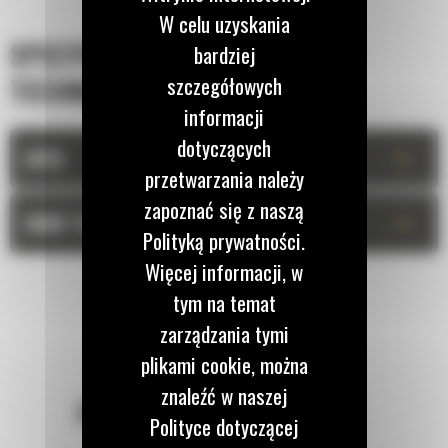
W celu uzyskania
SPECYFIKACJA
bardziej
szczegółowych
TECHNICZNA
informacji
dotyczących
+
OPIS
przetwarzania należy
zapoznać się z naszą
+
DANE TECHNICZNE
Polityką prywatności.
Więcej informacji, w
tym na temat
zarządzania tymi
plikami cookie, można
znaleźć w naszej
POZOSTAŃMY W KONTAKCIE
Polityce dotyczącej