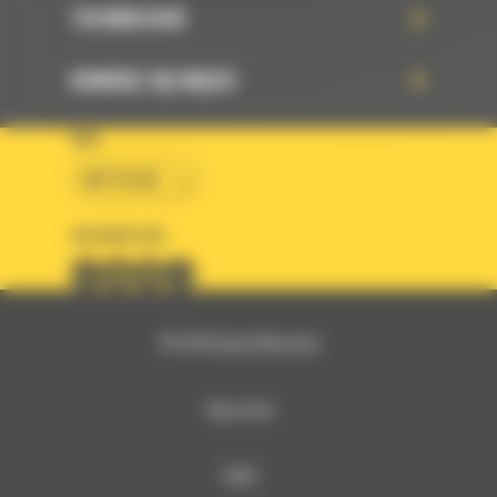
TECHNOLOGIE
DOWIEDZ SIĘ WIĘCEJ
KRAJ
BM POLSKA
OBSERWUJ NAS
© 2026 Bergerat-Monnoyeur
Mapa strony
RODO