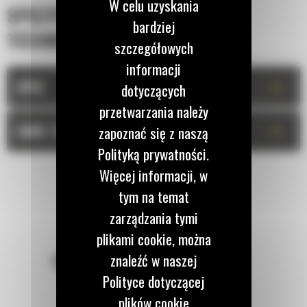
W celu uzyskania
SPECYFIKACJA
bardziej
TECHNICZNA
szczegółowych
informacji
+
OPIS
dotyczących
przetwarzania należy
+
DANE TECHNICZNE
zapoznać się z naszą
Polityką prywatności.
Więcej informacji, w
tym na temat
zarządzania tymi
plikami cookie, można
POZOSTAŃMY W KONTAKCIE
znaleźć w naszej
Polityce dotyczącej
plików cookie