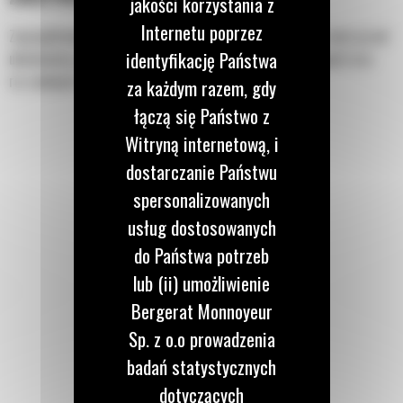
jakości korzystania z
Internetu poprzez
Zaprojektowana do wycinania wąskich, prostych rowów w ziemi przed
identyfikację Państwa
układaniem przewodów elektrycznych, telefonicznych i innych oraz
rur wodnych lub gazowych.
za każdym razem, gdy
łączą się Państwo z
Witryną internetową, i
dostarczanie Państwu
spersonalizowanych
usług dostosowanych
do Państwa potrzeb
lub (ii) umożliwienie
Bergerat Monnoyeur
Sp. z o.o prowadzenia
badań statystycznych
dotyczących