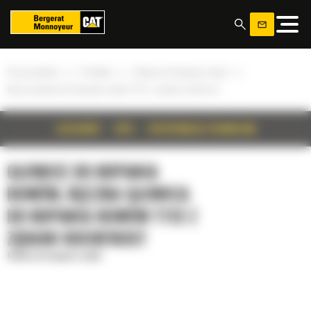
Panel zarządzania plikami cookies
»
»
»
Strona główna
Produkty
Głowice do kopania rowów
Ręczna głowica do kopania rowów T112 z zębami rockfrost
SZCZEGÓŁY
OPIS
SPECYFIKACJA TECHNICZNA
GŁOWICE DO KOPANIA
ROWÓW, RĘCZNA GŁOWICA
DO KOPANIA ROWÓW T112 Z
ZĘBAMI ROCKFROST
Głowice do kopania rowów