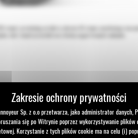
0 stopni i przechylają na boki w zakresie 40 stopni, umożliwiając maszy
w, skał i innych przeszkód oraz łatwiej sięgać krawędzi wykopów.
nnoyeur Sp. z o.o przetwarza, jako administrator danych, 
ruszania się po Witrynie poprzez wykorzystywanie plików 
etowej. Korzystanie z tych plików cookie ma na celu (i) pop