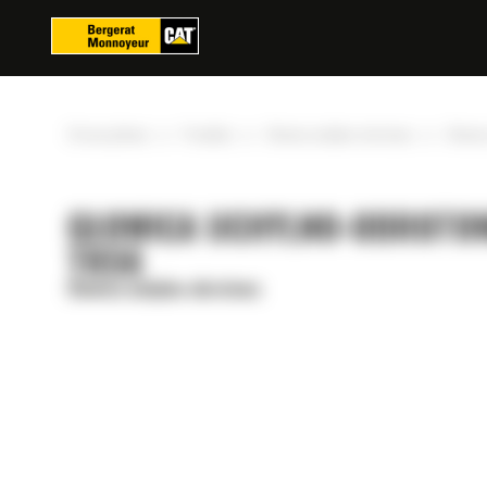
Panel zarządzania plikami cookies
»
»
»
Strona główna
Produkty
Głowica uchylno-obrotowa
Głowic
GŁOWICA UCHYLNO-OBROTO
TRS6
Głowica uchylno-obrotowa