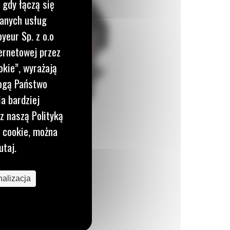
 gdy łączą się
wanych usług
yeur Sp. z o.o
ernetowej przez
okie”, wyrażają
mogą Państwo
a bardziej
z naszą Polityką
i cookie, można
utaj.
alizacja