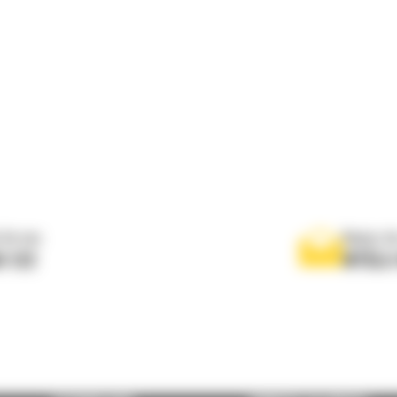
 do nas
Napisz d
0 122
WYŚLI