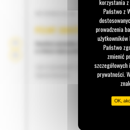
korzystania z
Państwo z W
INFORMACJA NA TEMAT ZGODNOŚCI
dostosowanych
PEŁNY OBRÓT O 360 STOPN
prowadzenia ba
użytkowników I
Umożliwia optymalne sterowanie osprzętem rob
Państwo zgo
w efekcie większą elastyczność pracy.
zmienić p
szczegółowych i
ZINTEGROWANY CENTRALNY UKŁAD
prywatności. W
SMAROWANIA
znal
OK, ak