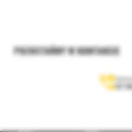
POZOSTAŃMY W KONTAKCIE
Zadzwoń
122 10