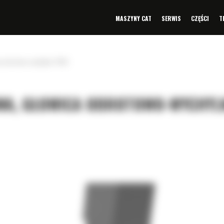
MASZYNY CAT
SERWIS
CZĘŚCI
T
a obrotowo-wychylna TRS6
WA, GŁOWICA OBROTOWO-WYCHYL