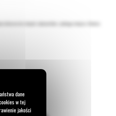
nie dotarcie do różnych zakamarków z jednego miejsca. Głowica
Państwa dane
cookies w tej
rawienie jakości