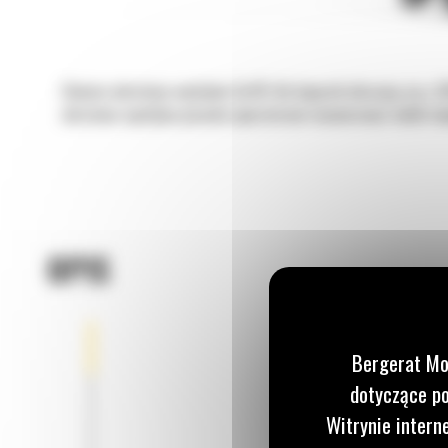
Głowice obrotowo-wychylne Cat® dla koparek obracają się o 36
obrotowa-wychylna pozwala operatorowi manewrować wokół słupó
OPIS
Bergerat Mo
dotyczące po
Witrynie intern