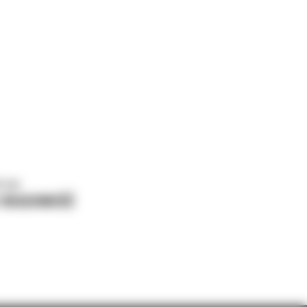
o nas
J WIADOMOŚĆ