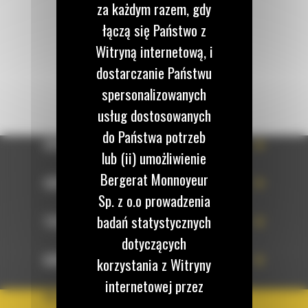
za każdym razem, gdy
Napisz do nas
łączą się Państwo z
WYŚLIJ WIADOMOŚĆ
Witryną internetową, i
dostarczanie Państwu
spersonalizowanych
usług dostosowanych
do Państwa potrzeb
OFERTA
lub (ii) umożliwienie
Bergerat Monnoyeur
SERWIS
Sp. z o.o prowadzenia
badań statystycznych
TECHNOLOGIE
dotyczących
DOWIEDZ SIĘ WIĘCEJ
korzystania z Witryny
internetowej przez
KRAJ
użytkowników