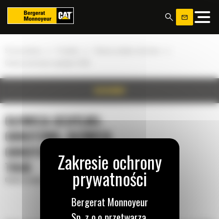
Panel zarządzania plikami cookies
»
»
»
Strona główna
Produkty
Głowica uchylno-obrotowa
Głowica obrotowo-wychylna TRS8
SZCZEGÓŁY
GŁOWICA UCHYLNO-
OBROTOWA, GŁOWICA
OBROTOWO-WYCHYLNA
TRS8
Głowica uchylno-obrotowa
Bergerat Monnoyeur
Sp. z o.o przetwarza,