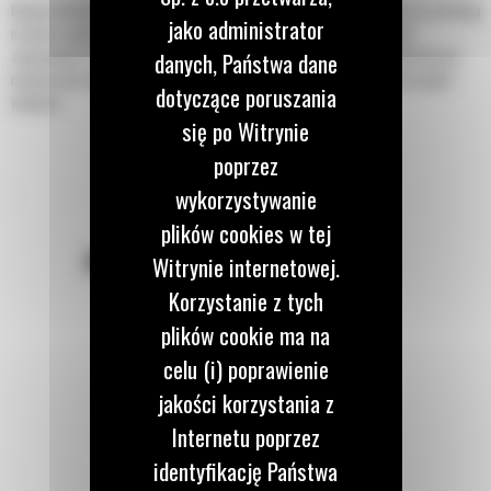
Głowice obrotowo-wychylne Cat® dla koparek obracają się o 360 stopni i przechylają
jako administrator
na boki w zakresie 40 stopni, umożliwiając maszynie dotarcie do różnych
zakamarków z jednego miejsca. Głowica obrotowa-wychylna pozwala operatorowi
danych, Państwa dane
manewrować wokół słupów, skał i innych przeszkód oraz łatwiej sięgać krawędzi
dotyczące poruszania
wykopów.
się po Witrynie
poprzez
wykorzystywanie
plików cookies w tej
POZOSTAŃMY W KONTAKCIE
Witrynie internetowej.
Korzystanie z tych
plików cookie ma na
celu (i) poprawienie
jakości korzystania z
Zadzwoń do nas
122 100 122
Internetu poprzez
identyfikację Państwa