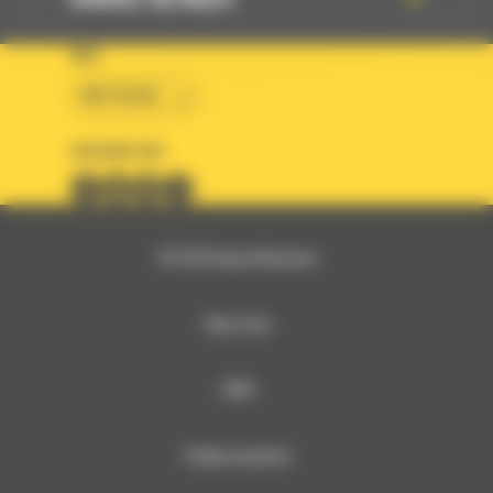
KRAJ
BM POLSKA
OBSERWUJ NAS
© 2026 Bergerat-Monnoyeur
Mapa strony
RODO
Polityka prywatności