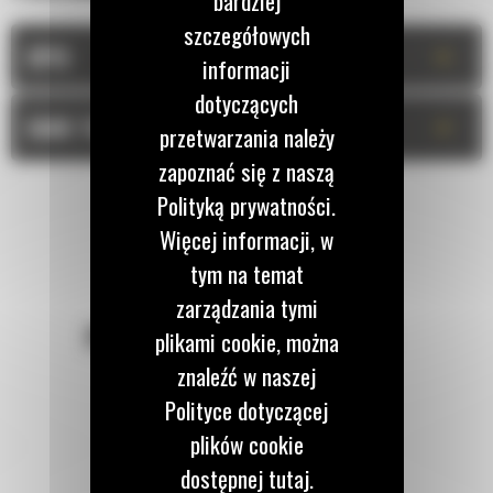
bardziej
szczegółowych
+
OPIS
informacji
dotyczących
+
DANE TECHNICZNE
przetwarzania należy
zapoznać się z naszą
Polityką prywatności.
Więcej informacji, w
tym na temat
zarządzania tymi
POZOSTAŃMY W KONTAKCIE
plikami cookie, można
znaleźć w naszej
Polityce dotyczącej
plików cookie
dostępnej tutaj.
Zadzwoń do nas