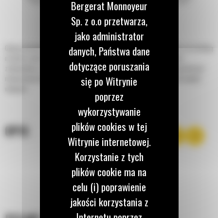
Bergerat Monnoyeur
Sp. z o.o przetwarza,
jako administrator
Głowice obrotowo-wychylne Cat® dla koparek obracają się o 360 stopni i przechylają
danych, Państwa dane
na boki w zakresie 40 stopni, umożliwiając maszynie dotarcie do różnych
dotyczące poruszania
zakamarków z jednego miejsca. Głowica obrotowa-wychylna pozwala operatorowi
się po Witrynie
manewrować wokół słupów, skał i innych przeszkód oraz łatwiej sięgać krawędzi
wykopów.
poprzez
wykorzystywanie
plików cookies w tej
OPIS
Witrynie internetowej.
Korzystanie z tych
plików cookie ma na
celu (i) poprawienie
jakości korzystania z
Internetu poprzez