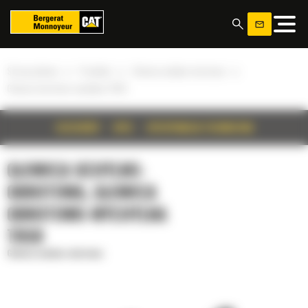
Panel zarządzania plikami cookies
»
»
»
Strona główna
Produkty
Głowica uchylno-obrotowa
Głowica obrotowo-wychylna TRS8
SZCZEGÓŁY
OPIS
SPECYFIKACJA TECHNICZNA
GŁOWICA UCHYLNO-
OBROTOWA, GŁOWICA
OBROTOWO-WYCHYLNA
TRS8
Głowica uchylno-obrotowa