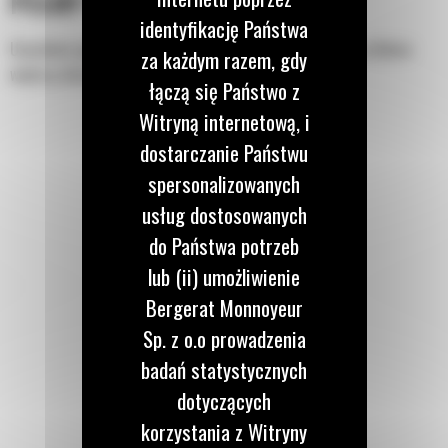
PEŁNY OBRÓT O 360 STOPNI
identyfikację Państwa
Umożliwia optymalne sterowanie osprzętem roboczym i w efekcie
za każdym razem, gdy
większą elastyczność pracy.
łączą się Państwo z
Witryną internetową, i
dostarczanie Państwu
spersonalizowanych
usług dostosowanych
do Państwa potrzeb
lub (ii) umożliwienie
Bergerat Monnoyeur
Sp. z o.o prowadzenia
badań statystycznych
dotyczących
korzystania z Witryny