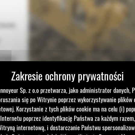
 maszynę
przepływ
a
o obniża
nnoyeur Sp. z o.o przetwarza, jako administrator danych, 
yżki Cat
ruszania się po Witrynie poprzez wykorzystywanie plików 
kszenia
etowej. Korzystanie z tych plików cookie ma na celu (i) pop
ótszym
 Internetu poprzez identyfikację Państwa za każdym razem,
ą
itryną internetową, i dostarczanie Państwu spersonalizo
każdego