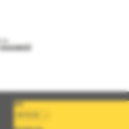
o nas
J WIADOMOŚĆ
KRAJ
BM POLSKA