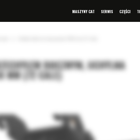
MASZYNY CAT
SERWIS
CZĘŚCI
T
»
cznym
Uchylna łyżka do skarpowania 1800 mm (72 cale)
RZECHYŁEM BOCZNYM, UCHYLNA
 MM (72 CALE)