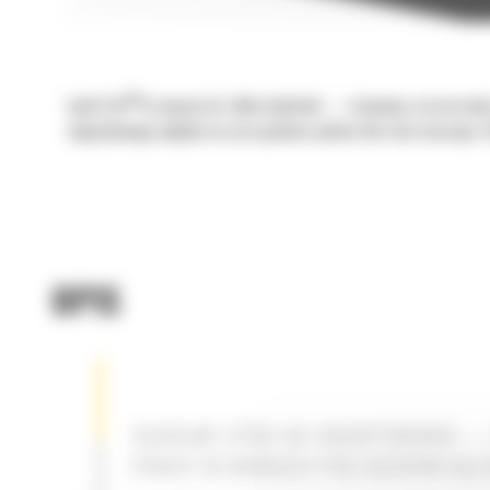
®
Łyżki Cat
to więcej niż tylko dodatek — stanowią rozszerzeni
negatywnego wpływu na oszczędność paliwa lub stan maszyny. S
OPIS
UCHYLNE ŁYŻKI DO SKARPOWANIA —
PRACY W ROWACH POD KAŻDYM KĄT