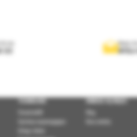
 do nas
Napisz d
0 122
WYŚLI
TECHNOLOGIE
DOWIEDZ SIĘ WIĘCEJ
VisionLink®
Blog
Systemy wspomagające
Baza wiedzy
Usługi zdalne