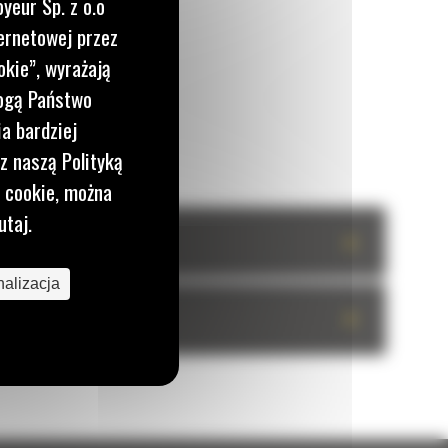
yeur Sp. z o.o
ernetowej przez
okie”, wyrażają
mogą Państwo
a bardziej
z naszą Polityką
i cookie, można
utaj.
+
alizacja
+