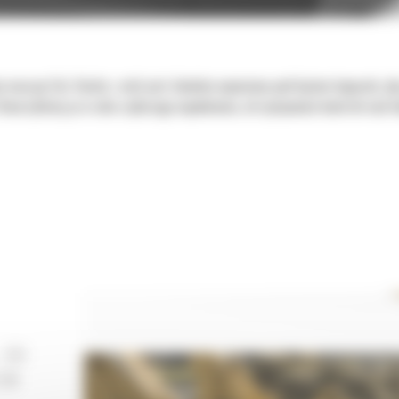
e maszyn Cat. Każda z nich jest idealnie wyważona pod kątem koparek, a
tworzyliśmy je w celu szybszego napełniania, utrzymywania kontroli nad 
 DO
EM