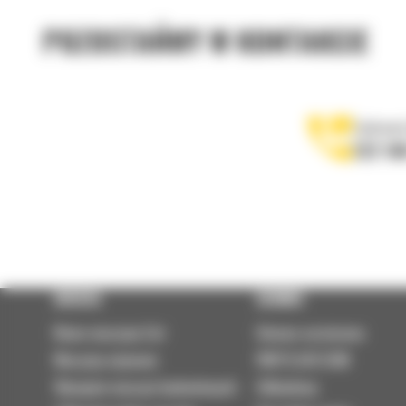
POZOSTAŃMY W KONTAKCIE
Zadzwoń
122 10
OFERTA
SERWIS
Nowe maszyny Cat
Umowa serwisowa
Maszyny używane
PARTS.CAT.COM
Wynajem maszyn budowlanych
Odbudowy