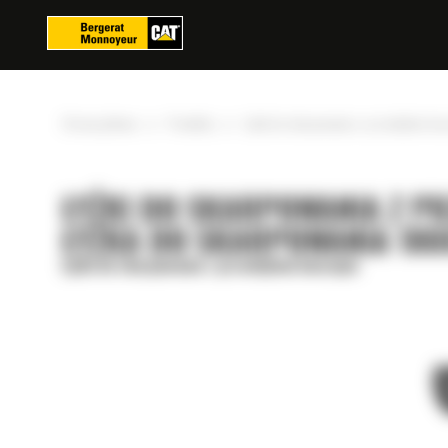
Panel zarządzania plikami cookies
»
»
Strona główna
Produkty
Łyżki do skarpowania z przechyłem bo
ŁYŻKI DO SKARPOWANIA Z P
ŁYŻKA DO SKARPOWANIA 1800
Łyżki do skarpowania z przechyłem bocznym