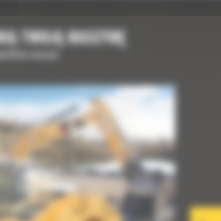
NIĄ TWOJĄ MASZYNĘ
upełnienia maszyny