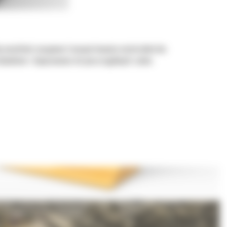
by umożliwić nasypowe transportowanie materiałów bez
ładunkiem i dopasowania do poszczególnych zadań.