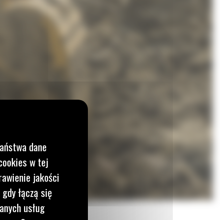
Państwa dane
cookies w tej
rawienie jakości
 gdy łączą się
wanych usług