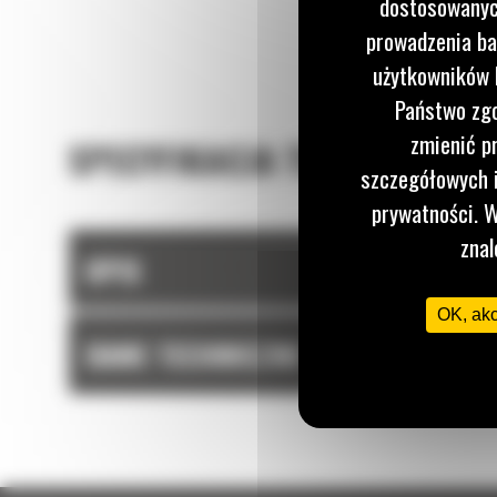
dostosowanych
załadunku.
prowadzenia ba
użytkowników I
Państwo zgo
zmienić p
SPECYFIKACJA TECHNICZNA
szczegółowych i
prywatności. W
znal
OPIS
OK, ak
DANE TECHNICZNE