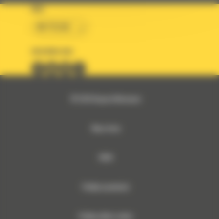
KRAJ
BM POLSKA
OBSERWUJ NAS
© 2026 Bergerat-Monnoyeur
Mapa strony
RODO
Polityka prywatności
Polityka plików cookies