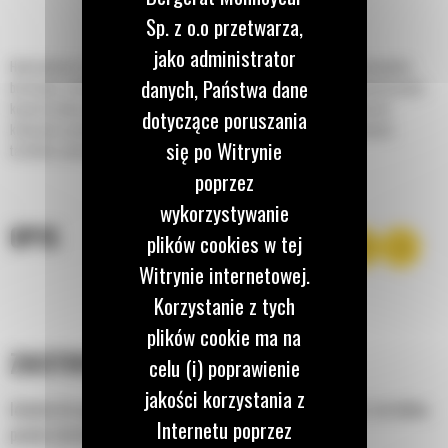
Sp. z o.o przetwarza,
jako administrator
Hydrauliczne i ręczne zamiatarki nastawne Cat® do ładowarek ze sterowaniem
danych, Państwa dane
burtowym, miniładowarek gąsienicowych, kompaktowych ładowarek gąsienicowych,
koparko-ładowarek, kompaktowych ładowarek kołowych i małych ładowarek
dotyczące poruszania
kołowych są doskonałe do czyszczenia parkingów, zakładów przemysłowych,
się po Witrynie
tartaków, pasów startowych, ulic, podjazdów i alei.
poprzez
wykorzystywanie
OPIS
plików cookies w tej
Witrynie internetowej.
Korzystanie z tych
plików cookie ma na
ZASTOSOWANIE
celu (i) poprawienie
jakości korzystania z
Idealne do sprzątania parkingów, zakładów przemysłowych, tartaków,
Internetu poprzez
pasów startowych, ulic, podjazdów i alei.