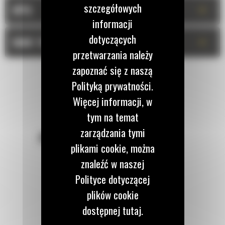
szczegółowych
+
OPIS
informacji
dotyczących
+
DANE TECHNICZNE
przetwarzania należy
zapoznać się z naszą
Polityką prywatności.
Więcej informacji, w
tym na temat
zarządzania tymi
POZOSTAŃMY W KONTAKCIE
plikami cookie, można
znaleźć w naszej
Polityce dotyczącej
plików cookie
Zadzwoń do nas
dostępnej tutaj.
122 100 122