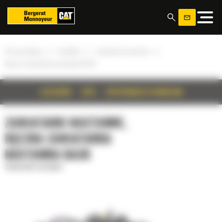
Panel zarządzania plikami cookies
»
»
»
Strona główna
Produkty
Zamiatarki nastawne
Ręczna zamiatarka nastawna BA30
SZCZEGÓŁY
OPIS
SPECYFIKACJA TECHNICZNA
ZAMIATARKI NASTAWNE,
RĘCZNA ZAMIATARKA
NASTAWNA BA30
Zamiatarki nastawne