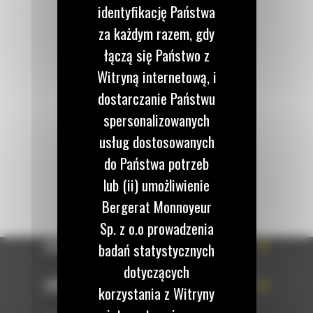
identyfikację Państwa
za każdym razem, gdy
Zadzwoń do nas
łączą się Państwo z
122 100 122
Witryną internetową, i
dostarczanie Państwu
Napisz do nas
spersonalizowanych
WYŚLIJ WIADOMOŚĆ
usług dostosowanych
do Państwa potrzeb
lub (ii) umożliwienie
Bergerat Monnoyeur
Sp. z o.o prowadzenia
OFERTA
badań statystycznych
dotyczących
SERWIS
korzystania z Witryny