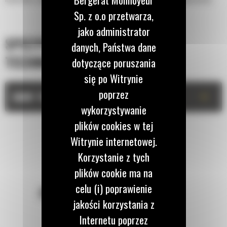
Sp. z o.o przetwarza,
jako administrator
SPECYFIKACJA
danych, Państwa dane
TECHNICZNA
dotyczące poruszania
się po Witrynie
poprzez
+
DANE TECHNICZNE
wykorzystywanie
plików cookies w tej
Witrynie internetowej.
Korzystanie z tych
plików cookie ma na
celu (i) poprawienie
POZOSTAŃMY W KONTAKCIE
jakości korzystania z
Internetu poprzez