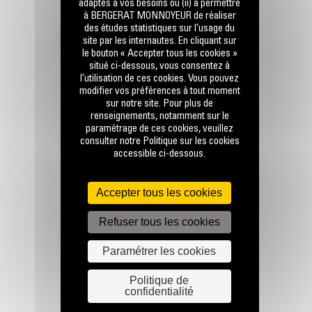
adaptés à vos besoins ou (ii) à permettre
à BERGERAT MONNOYEUR de réaliser
des études statistiques sur l’usage du
RESTONS EN CONTACT
site par les internautes. En cliquant sur
le bouton « Accepter tous les cookies »
situé ci-dessous, vous consentez à
l’utilisation de ces cookies. Vous pouvez
modifier vos préférences à tout moment
sur notre site. Pour plus de
renseignements, notamment sur le
paramétrage de ces cookies, veuillez
Appelez-nous
consulter notre Politique sur les cookies
0 801 01 01 04
accessible ci-dessous.
Accepter tous les cookies
Écrivez-nous
ENVOYER LA DEMANDE
Refuser tous les cookies
Paramétrer les cookies
Politique de
confidentialité