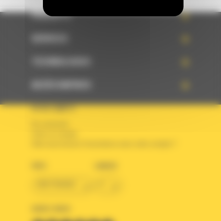
PRODUITS
SERVICES
TECHNOLOGIES
ACCÈS RAPIDES
VOTRE COMPTE
Se connecter
Créer un compte
Votre avez besoin d'assistance avec votre compte ?
PAYS
LANGUE
BM FRANCE
fr
SUIVEZ-NOUS