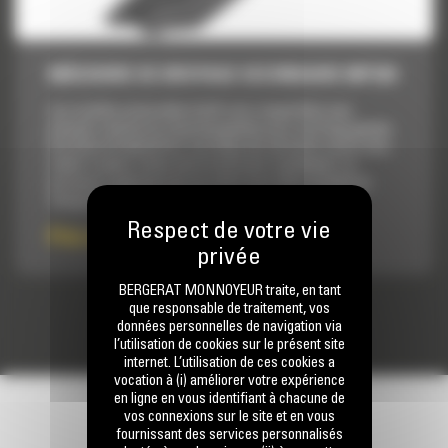
MÂCHOIRE DE BROYAGE SECONDAIRE MP324
Les cisailles universelles Cat® sont compatibles avec
plusieurs mâchoires interchangeables pour une large gamme
de tâches de démolition. Les temps de cycle plus courts vous
aident à mener à bien votre travail plus rapidement. La
puissance supérieure de ces outils vous aide à prendre en
charge de plus gros travaux....
Prix sur demande
BERGERAT MONNOYEUR traite, en tant
que responsable de traitement, vos
données personnelles de navigation via
l’utilisation de cookies sur le présent site
internet. L’utilisation de ces cookies a
vocation à (i) améliorer votre expérience
en ligne en vous identifiant à chacune de
vos connexions sur le site et en vous
fournissant des services personnalisés