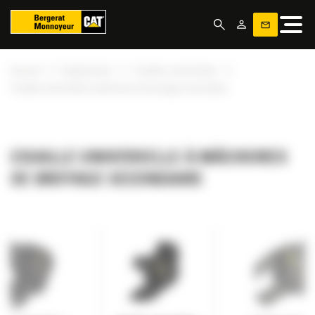
Panneau de gestion des cookies
»
»
»
Accueil
Équipements
Cisailles universelles
Cisaille universelle à mâchoires de broyage secondaire
CISAILLE UNIVERSELLE À MÂCHOIRES
DE BROYAGE SECONDAIRE