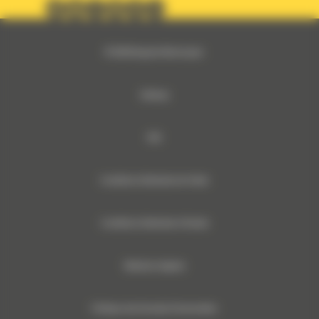
© 2024 Bergerat-Monnoyeur
Sitemap
RSE
Conditions Générales de Vente
Conditions Générales d’Achats
Mentions légales
Politique des Données Personnelles