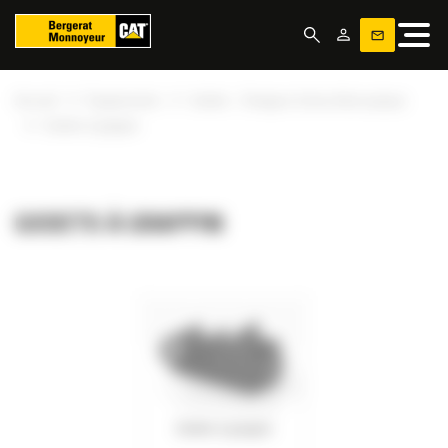
Panneau de gestion des cookies
»
»
Accueil
Équipements
Godets - Chargeur à bras télescopique
»
Godets à grappin
GODETS À GRAPPIN
Godets à grappin