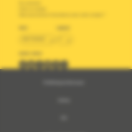
Se connecter
Créer un compte
Votre avez besoin d'assistance avec votre compte ?
PAYS
LANGUE
BM FRANCE
fr
SUIVEZ-NOUS
© 2024 Bergerat-Monnoyeur
Sitemap
RSE