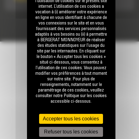
l’utilisation de cookies sur le présent site
internet. L’utilisation de ces cookies a
vocation à (i) améliorer votre expérience
en ligne en vous identifiant à chacune de
vos connexions sur le site et en vous
fournissant des services personnalisés
adaptés à vos besoins ou (ii) à permettre
à BERGERAT MONNOYEUR de réaliser
des études statistiques sur l’usage du
site par les internautes. En cliquant sur
le bouton « Accepter tous les cookies »
situé ci-dessous, vous consentez à
l’utilisation de ces cookies. Vous pouvez
modifier vos préférences à tout moment
sur notre site. Pour plus de
RESTONS EN CONTACT
renseignements, notamment sur le
paramétrage de ces cookies, veuillez
consulter notre Politique sur les cookies
accessible ci-dessous.
Accepter tous les cookies
Appelez-nous
Refuser tous les cookies
0 801 01 01 04