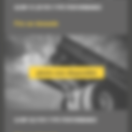
8,6 M³ (11,25 YD³) TYPE PERFORMANCE
Prix sur demande
6,4 M³ (8,3 YD³) TYPE PERFORMANCE