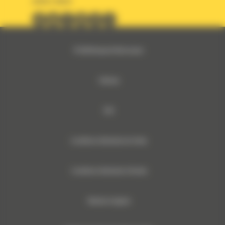
SUIVEZ-NOUS
© 2024 Bergerat-Monnoyeur
Sitemap
RSE
Conditions Générales de Vente
Conditions Générales d’Achats
Mentions légales