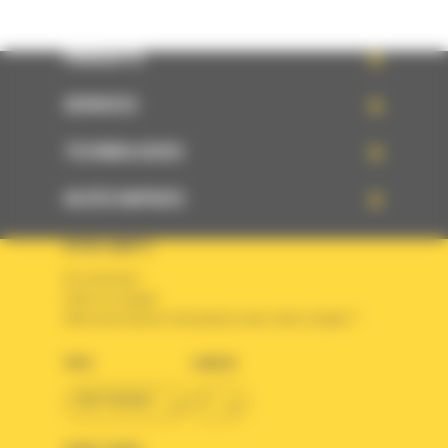
PRODUITS
SERVICES
TECHNOLOGIES
ACCÈS RAPIDES
VOTRE COMPTE
Se connecter
Créer un compte
Votre avez besoin d'assistance avec votre compte ?
PAYS
LANGUE
BM FRANCE
fr