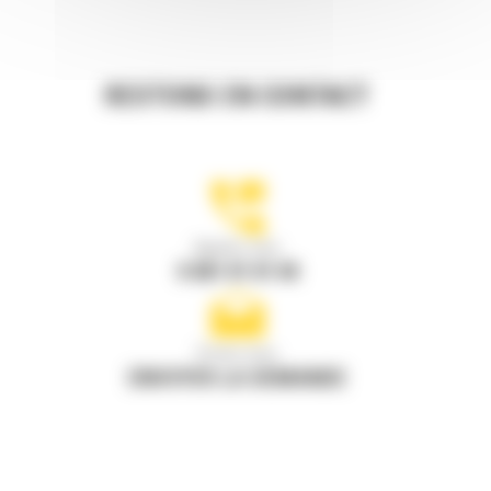
RESTONS EN CONTACT
Appelez-nous
0 801 01 01 04
Écrivez-nous
ENVOYER LA DEMANDE