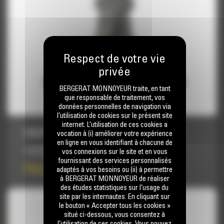
BERGERAT MONNOYEUR traite, en tant
que responsable de traitement, vos
données personnelles de navigation via
l’utilisation de cookies sur le présent site
internet. L’utilisation de ces cookies a
GRAPPIN EN DEMI-COQUILLE CTV40-4500
vocation à (i) améliorer votre expérience
en ligne en vous identifiant à chacune de
Poids en ordre de marche :
4451 kg
vos connexions sur le site et en vous
fournissant des services personnalisés
Prix sur demande
adaptés à vos besoins ou (ii) à permettre
à BERGERAT MONNOYEUR de réaliser
des études statistiques sur l’usage du
site par les internautes. En cliquant sur
le bouton « Accepter tous les cookies »
situé ci-dessous, vous consentez à