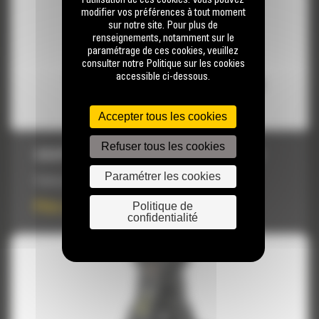
l’utilisation de ces cookies. Vous pouvez
modifier vos préférences à tout moment
sur notre site. Pour plus de
renseignements, notamment sur le
paramétrage de ces cookies, veuillez
consulter notre Politique sur les cookies
accessible ci-dessous.
Accepter tous les cookies
Refuser tous les cookies
GRAPPIN EN DEMI-COQUILLE CTV40-4000
Paramétrer les cookies
Poids en ordre de marche :
4312 kg
Politique de
Prix sur demande
confidentialité