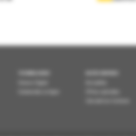
TECHNOLOGIES
ACCÈS RAPIDES
Univers Digital
Actualités
Commandez en ligne
Offres spéciales
Calculatrice Carbone