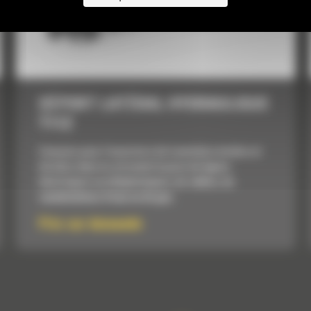
DÉPORT LATÉRAL HYDRAULIQUE
T112
Conçues pour l'ouverture de tranchées droites et
étroites dans le sol avant la pose de lignes
électriques ou téléphoniques, de câbles, de
canalisations d'eau ou de gaz.
Prix sur demande