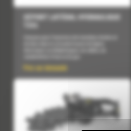
DÉPORT LATÉRAL HYDRAULIQUE
T315
Conçues pour l'ouverture de tranchées droites et
étroites dans le sol avant la pose de lignes
électriques ou téléphoniques, de câbles, de
canalisations d'eau ou de gaz.
Prix sur demande