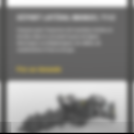
DÉPORT LATÉRAL MANUEL T112
Conçues pour l'ouverture de tranchées droites et
étroites dans le sol avant la pose de lignes
électriques ou téléphoniques, de câbles, de
canalisations d'eau ou de gaz.
Prix sur demande