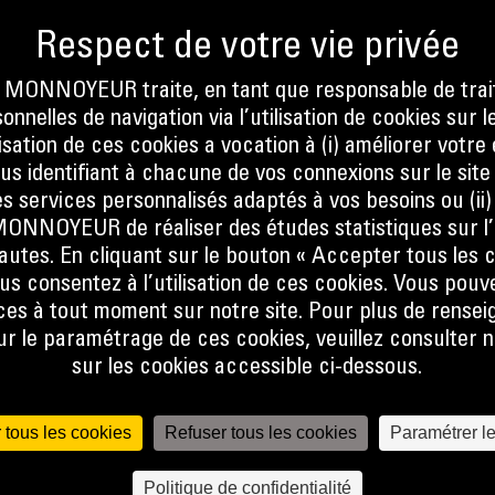
ONNOYEUR traite, en tant que responsable de trai
DÉPORT LATÉRAL HYDRAULIQUE
nnelles de navigation via l’utilisation de cookies sur l
ilisation de ces cookies a vocation à (i) améliorer votr
T112
ous identifiant à chacune de vos connexions sur le site
Conçues pour l'ouverture de tranchées droites et
s services personnalisés adaptés à vos besoins ou (ii
étroites dans le sol avant la pose de lignes
NOYEUR de réaliser des études statistiques sur l’
électriques ou téléphoniques, de câbles, de
nautes. En cliquant sur le bouton « Accepter tous les c
canalisations d'eau ou de gaz.
us consentez à l’utilisation de ces cookies. Vous pouv
Prix sur demande
es à tout moment sur notre site. Pour plus de rense
 le paramétrage de ces cookies, veuillez consulter n
sur les cookies accessible ci-dessous.
 tous les cookies
Refuser tous les cookies
Paramétrer l
Politique de confidentialité