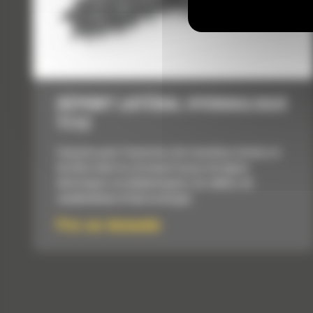
DÉPORT LATÉRAL HYDRAULIQUE
T112
Conçues pour l'ouverture de tranchées droites et
étroites dans le sol avant la pose de lignes
électriques ou téléphoniques, de câbles, de
canalisations d'eau ou de gaz.
Prix sur demande