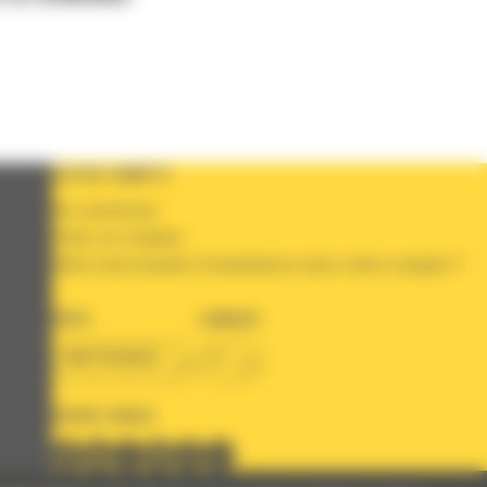
VOTRE COMPTE
Se connecter
Créer un compte
Votre avez besoin d'assistance avec votre compte ?
PAYS
LANGUE
BM FRANCE
fr
SUIVEZ-NOUS