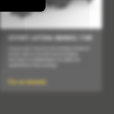
DÉPORT LATÉRAL MANUEL T109
Conçues pour l'ouverture de tranchées droites et
étroites dans le sol avant la pose de lignes
électriques ou téléphoniques, de câbles, de
canalisations d'eau ou de gaz.
Prix sur demande