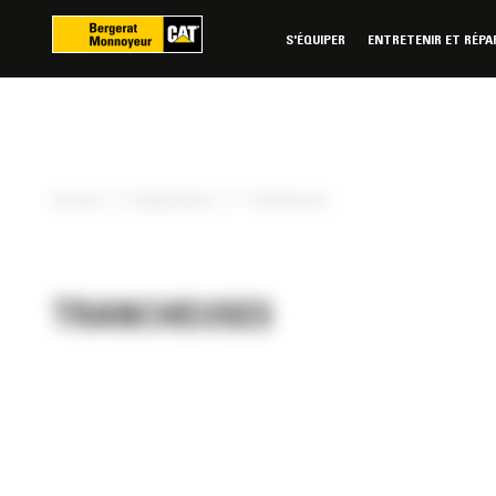
Panneau de gestion des cookies
S'ÉQUIPER
ENTRETENIR ET RÉPA
»
»
Accueil
Équipements
Trancheuses
TRANCHEUSES