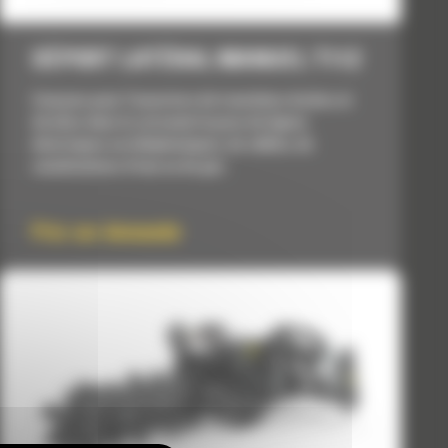
DÉPORT LATÉRAL MANUEL T112
Conçues pour l'ouverture de tranchées droites et
étroites dans le sol avant la pose de lignes
électriques ou téléphoniques, de câbles, de
canalisations d'eau ou de gaz.
Prix sur demande