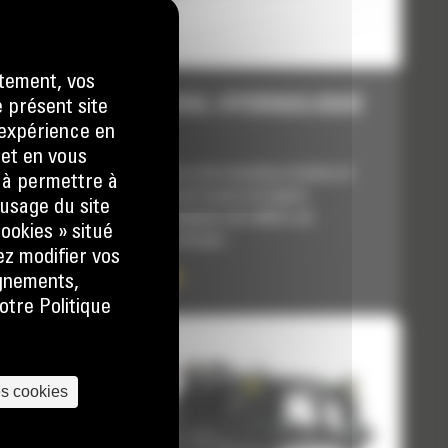
tement, vos
DÉPORT LATÉRAL HYDRAULIQUE
e présent site
e expérience en
T112
 et en vous
Conçues pour l'ouverture de tranchées droites et
) à permettre à
étroites dans le sol avant la pose de lignes
usage du site
électriques ou téléphoniques, de câbles, de
ookies » situé
canalisations d'eau ou de gaz.
ez modifier vos
Prix sur demande
ignements,
otre Politique
es cookies