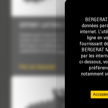
BERGERAT M
DÉPORT LATÉRAL MANUEL T112
données perso
internet. L’ut
Conçues pour l'ouverture de tranchées droites et
ligne en v
étroites dans le sol avant la pose de lignes
fournissant de
électriques ou téléphoniques, de câbles, de
BERGERAT MON
canalisations d'eau ou de gaz.
par les inter
ci-dessous, vo
Prix sur demande
préférenc
notamment sur
Accepter