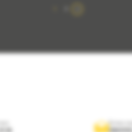
1
2
nous
Écrivez-no
 01 04
ENVOYER