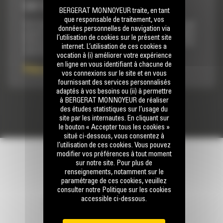
CAT COMMAND POUR L’EXCAVATION
BERGERAT MONNOYEUR traite, en tant
que responsable de traitement, vos
Cat Command pour l'excavation est un système en option qui
données personnelles de navigation via
permet aux conducteurs de contrôler une pelle hydraulique à
l’utilisation de cookies sur le présent site
distance lors d'activités dangereuses, contribuant ainsi à la
internet. L’utilisation de ces cookies a
sécurité des chantiers.
vocation à (i) améliorer votre expérience
en ligne en vous identifiant à chacune de
Prix sur demande
vos connexions sur le site et en vous
fournissant des services personnalisés
adaptés à vos besoins ou (ii) à permettre
à BERGERAT MONNOYEUR de réaliser
des études statistiques sur l’usage du
site par les internautes. En cliquant sur
le bouton « Accepter tous les cookies »
situé ci-dessous, vous consentez à
l’utilisation de ces cookies. Vous pouvez
modifier vos préférences à tout moment
sur notre site. Pour plus de
renseignements, notamment sur le
paramétrage de ces cookies, veuillez
consulter notre Politique sur les cookies
accessible ci-dessous.
RESTONS EN CONTACT