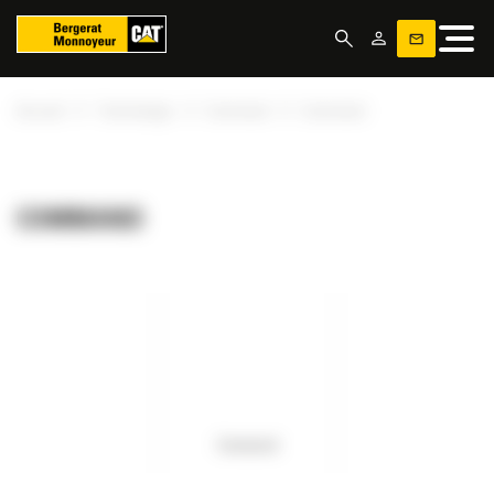
Panneau de gestion des cookies
»
»
»
Accueil
Technologie
Command
Command
COMMAND
Command