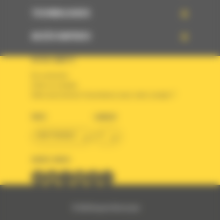
TECHNOLOGIES
ACCÈS RAPIDES
VOTRE COMPTE
Se connecter
Créer un compte
Votre avez besoin d'assistance avec votre compte ?
PAYS
LANGUE
BM FRANCE
fr
SUIVEZ-NOUS
© 2024 Bergerat-Monnoyeur