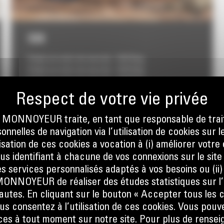
938
Poids en ordre de marche :
16115 kg
Poids en ordre de marche :
16115 kg
Poids en ordre de marche :
16425 kg
Prix sur demande
ONNOYEUR traite, en tant que responsable de trai
nnelles de navigation via l’utilisation de cookies sur l
ilisation de ces cookies a vocation à (i) améliorer votr
ous identifiant à chacune de vos connexions sur le site
s services personnalisés adaptés à vos besoins ou (ii
NOYEUR de réaliser des études statistiques sur l’
nautes. En cliquant sur le bouton « Accepter tous les c
us consentez à l’utilisation de ces cookies. Vous pouv
es à tout moment sur notre site. Pour plus de rense