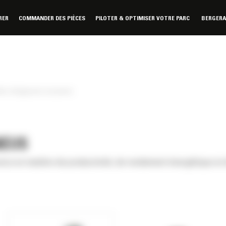
RER
COMMANDER DES PIÈCES
PILOTER & OPTIMISER VOTRE PARC
BERGER
tes chargeuses sur pneus
NEUS
nce en matière de productivité, de rendement énergétique et d