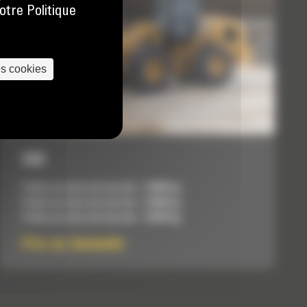
otre Politique
es cookies
926
Poids en ordre de marche :
12688 kg
Poids en ordre de marche :
12688 kg
Poids en ordre de marche :
13049 kg
Prix sur demande