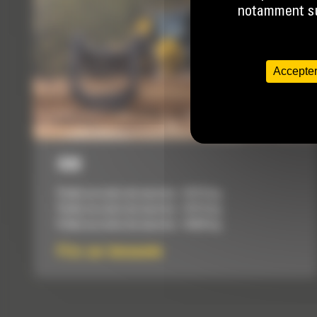
notamment sur
Accepter
938
Poids en ordre de marche :
16115 kg
Poids en ordre de marche :
16115 kg
Poids en ordre de marche :
16425 kg
Prix sur demande