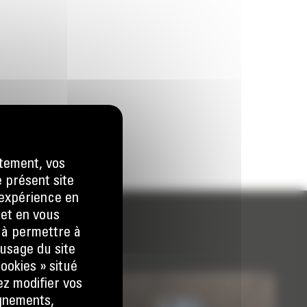
tement, vos
e présent site
e expérience en
 et en vous
) à permettre à
usage du site
ookies » situé
ez modifier vos
ignements,