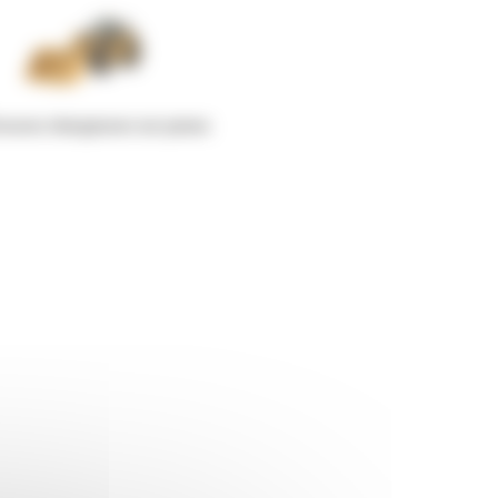
osses chargeuses sur pneus