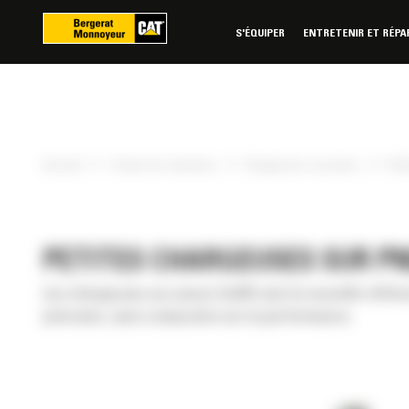
Panneau de gestion des cookies
S'ÉQUIPER
ENTRETENIR ET RÉPA
»
»
»
Accueil
Toutes les machines
Chargeuses sur pneus
Peti
PETITES CHARGEUSES SUR P
Les chargeuses sur pneus Cat® sont la nouvelle référe
précision, sans compromis sur la performance.