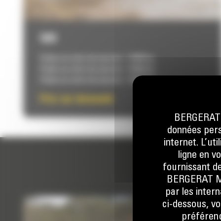
926
Poids en ordre de marche :
12688 kg
Poids en ordre de marche :
12688 kg
Poids en ordre de marche :
13049 kg
Prix sur demande
BERGERAT M
données perso
internet. L’ut
ligne en v
fournissant de
BERGERAT MON
par les inter
ci-dessous, vo
préférenc