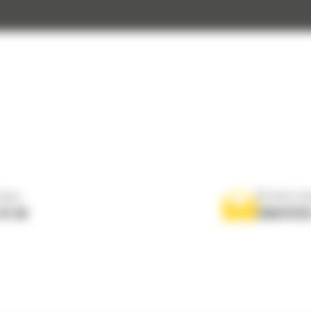
nous
Écrivez-no
 01 04
ENVOYER