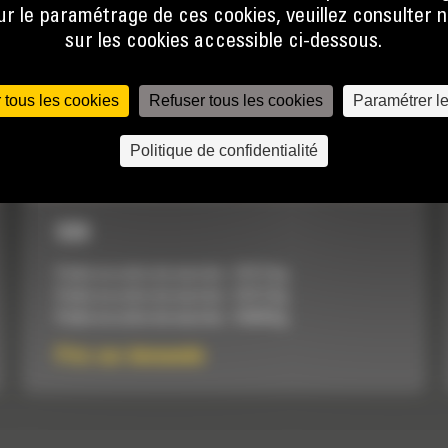
 le paramétrage de ces cookies, veuillez consulter n
sur les cookies accessible ci-dessous.
 tous les cookies
Refuser tous les cookies
Paramétrer l
Politique de confidentialité
930
Poids en ordre de marche :
14117 kg
Poids en ordre de marche :
14117 kg
Poids en ordre de marche :
14349 kg
Prix sur demande