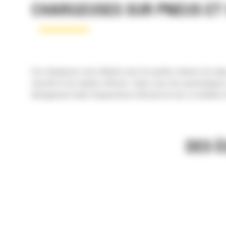
CHARGEUSES SUR PNEUS ET
Ces chargeuses sont utilisées pour les grands volumes de neige
sécurité et de manière efficace. Optez pour des pneumatiques 
déneigement étant fréquemment effectué de nuit, la visibilité 
DES 