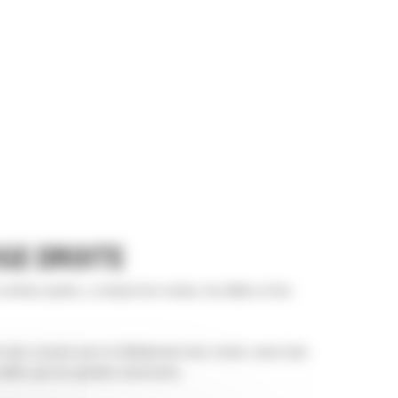
GE DROITE
surface pavée, y compris les routes, les allées et les
le plus courant pour le déblaiement des routes, aussi bien
uelles que les grandes autoroutes.