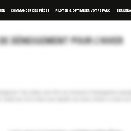
RER
COMMANDER DES PIÈCES
PILOTER & OPTIMISER VOTRE PARC
BERGER
DE DÉNEIGEMENT POUR L’HIVER
eigement. Vous dirigez peut-être une entreprise d’aménagement paysager
Quelle que soit la raison pour laquelle vous devez acheter ou louer une m