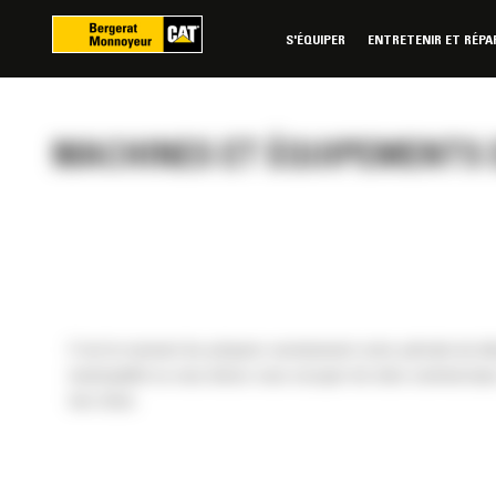
Panneau de gestion des cookies
S'ÉQUIPER
ENTRETENIR ET RÉPA
MACHINES ET ÉQUIPEMENTS 
C’est le moment de préparer sereinement votre période de dén
municipalité ou vous devez vous occuper de sites commerciaux. 
bon choix.