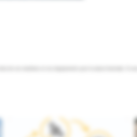
x de vos machines et vos équipements pour la saison hivernale. Si vou