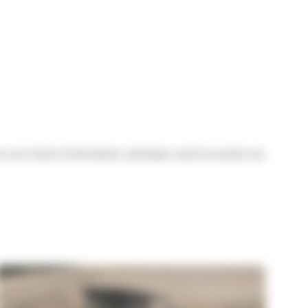
s avez besoin d’informations spécifiques avant de prendre une