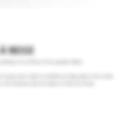
À NEIGE
parkings, les trottoirs et les grandes allées.
 conçus pour rouler et rabattre la neige grâce à leur profil,
 et de ramasser plus de neige en moins de temps.