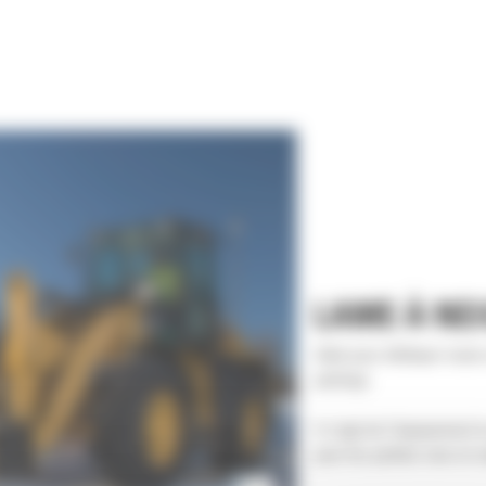
LAME À NEI
Idéal pour déblayer toute 
parkings.
Il s’agit de l’équipement 
pour les petites rues et r