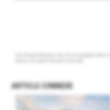
Chez Bergerat Monnoyeur, nous vous accompagnons dans le choi
décision, nos experts sont prêts à vous aider.
ARTICLE CONNEXE