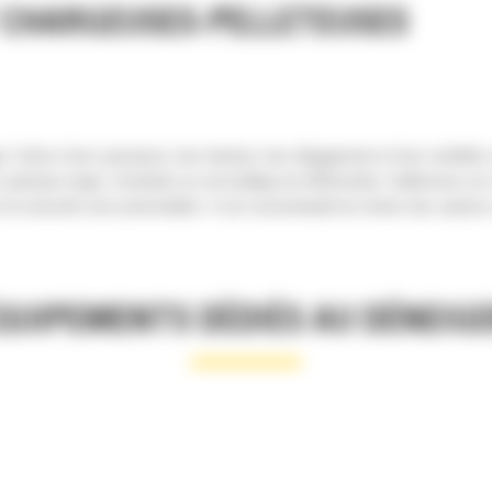
 CHARGEUSES-PELLETEUSES
. Grâce à leur puissance, leur hauteur, leur dégagement et leur visibilit
spéciaux neige. Combinés au verrouillage de différentiel, l’adhérence su
et la sécurité sont primordiales. Il est recommandé de choisir des optio
ÉQUIPEMENTS DÉDIÉS AU DÉNEIG