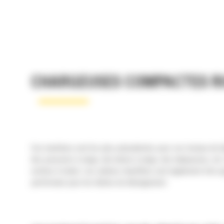
CHARGEUSES COMPACTES RI
Ces machines sont les plus polyvalentes pour vos travaux de d
des poussoirs à neige, des lames à neige, des balayeuses, etc. 
surface à traiter. Les cabines chauffées sont également très ap
performant pour les tâches de déneigement.