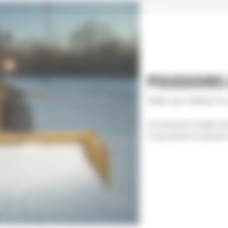
POUSSOIRS 
Idéales pour déblayer les 
Les poussoirs à neige sont
ce qui permet de pousser