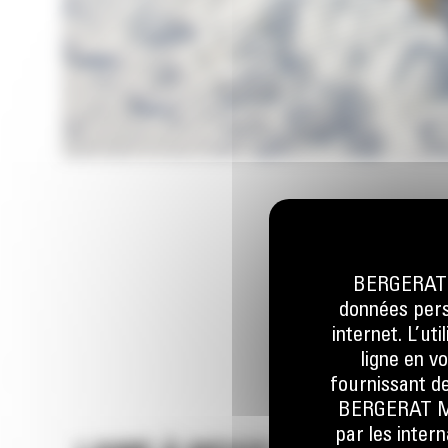
BERGERAT M
données perso
internet. L’ut
ligne en v
fournissant de
BERGERAT MON
par les inter