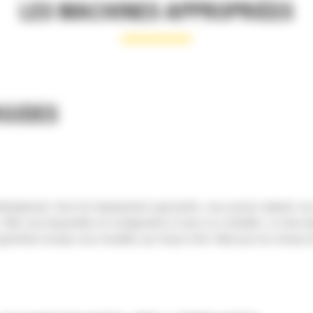
LES MACHINES APPROPRIÉES
GIDES
éneigement. Avec les équipements appropriés, vous pouvez adapter ces ch
Elles sont disponibles en configuration à roues ou à chenilles. Le choix 
préciées lorsque vous travaillez par temps froid. Idéal pour les travaux d