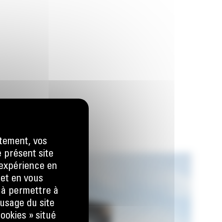
tement, vos
e présent site
e expérience en
 et en vous
) à permettre à
usage du site
ookies » situé