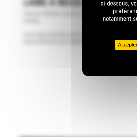
LAME À NEIGE EN V
ci-dessous, vo
préférenc
Idéal pour déblayer toutes les surfaces pavées, y compris le
notamment sur
parkings.
Encore plus polyvalente que la lame droite, la lame en V peu
façons différentes pour déplacer et tasser la neige
Accepter