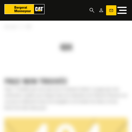
Panneau de gestion des cookies
»
Accueil
404
404
PAGE NON TROUVÉE
Oops ! Il semble que vous ayez pris un mauvais chemin. La page que vous
recherchez semble avoir disparu dans les méandres de l’internet. Revenez sur
vos pas en utilisant le menu de navigation ou le bouton de retour, et nous
ferons de notre mieux pour