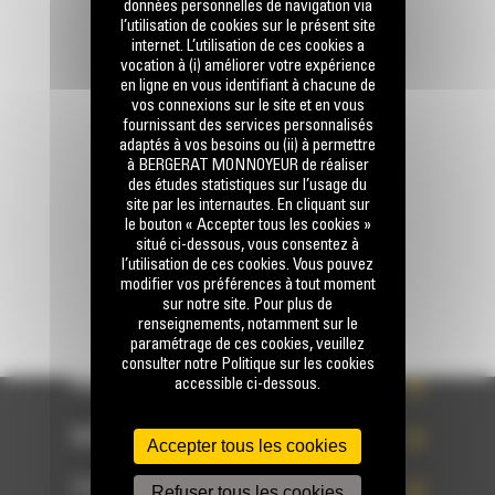
données personnelles de navigation via
l’utilisation de cookies sur le présent site
internet. L’utilisation de ces cookies a
vocation à (i) améliorer votre expérience
Appelez-nous
en ligne en vous identifiant à chacune de
0 801 01 01 04
vos connexions sur le site et en vous
fournissant des services personnalisés
adaptés à vos besoins ou (ii) à permettre
à BERGERAT MONNOYEUR de réaliser
Écrivez-nous
des études statistiques sur l’usage du
site par les internautes. En cliquant sur
ENVOYER LA DEMANDE
le bouton « Accepter tous les cookies »
situé ci-dessous, vous consentez à
l’utilisation de ces cookies. Vous pouvez
modifier vos préférences à tout moment
sur notre site. Pour plus de
renseignements, notamment sur le
paramétrage de ces cookies, veuillez
consulter notre Politique sur les cookies
accessible ci-dessous.
PRODUITS
SERVICES
Accepter tous les cookies
TECHNOLOGIES
Refuser tous les cookies