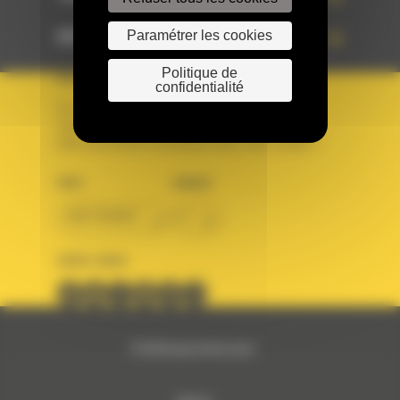
Paramétrer les cookies
ACCÈS RAPIDES
Politique de
VOTRE COMPTE
confidentialité
Se connecter
Créer un compte
Votre avez besoin d'assistance avec votre compte ?
PAYS
LANGUE
BM FRANCE
fr
SUIVEZ-NOUS
© 2024 Bergerat-Monnoyeur