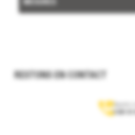
MESURES
RESTONS EN CONTACT
Appelez-
0 801 01