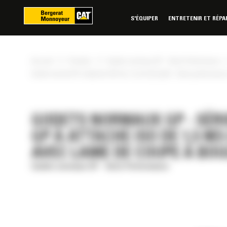
Panneau de gestion des cookies
S'ÉQUIPER
ENTRETENIR ET RÉPA
»
»
Accueil
Produits
Godets normaux GP - Série Performance
Godet normal GP à attache ISO de 1,5 m3 (2,0 yd3) - Série performan
GODETS NORMAUX GP - SÉR
GP À ATTACHE ISO DE 1,5 M3
AVEC LAME DE COUPE À BO
Godets normaux GP - Série Performance