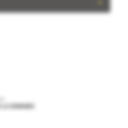
+
us
 LA DEMANDE