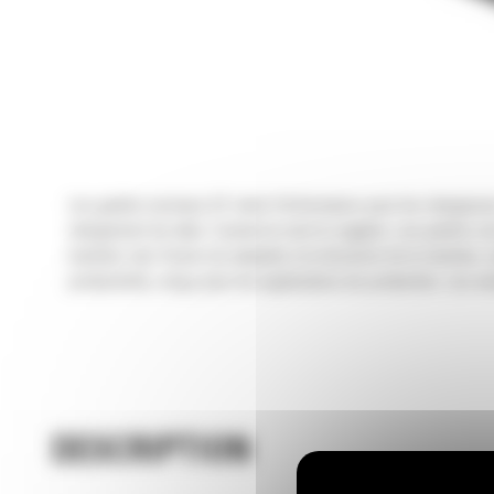
Les godets normaux GP série Performance pour les chargeuses 
chargement de talus. Comme le nom le suggère, ces godets son
machine: leur forme est adaptée à la timonerie de la machine, 
productivité, conçu pour les applications de production. Les 
DESCRIPTION