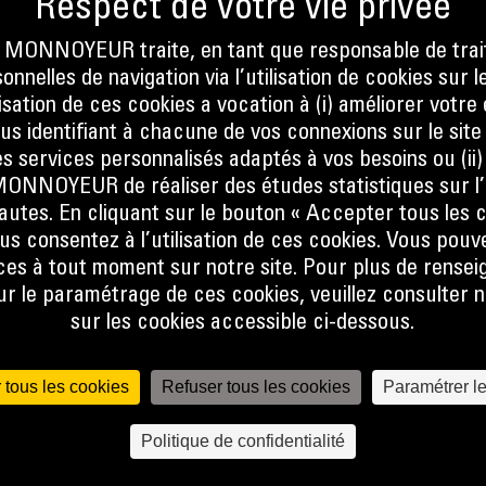
E
ONNOYEUR traite, en tant que responsable de trai
nnelles de navigation via l’utilisation de cookies sur l
ilisation de ces cookies a vocation à (i) améliorer votr
ous identifiant à chacune de vos connexions sur le site
ent la
s services personnalisés adaptés à vos besoins ou (ii
tion du
NOYEUR de réaliser des études statistiques sur l’
arburant
nautes. En cliquant sur le bouton « Accepter tous les c
reuses
us consentez à l’utilisation de ces cookies. Vous pouv
lissage
es à tout moment sur notre site. Pour plus de rense
met
 le paramétrage de ces cookies, veuillez consulter n
eure que
sur les cookies accessible ci-dessous.
 tous les cookies
Refuser tous les cookies
Paramétrer l
Politique de confidentialité