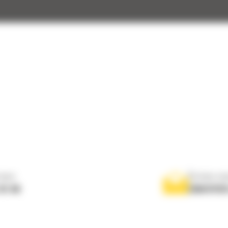
nous
Écrivez-no
 01 04
ENVOYER