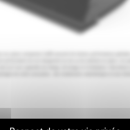
sur pneus compactes Cat® assurent de bonnes performances globales pou
t performants lors du chargement au tas ou de matériau en place. Les go
ainsi qu'à ses capacités de charge, de levage et d'inclinaison. Cela don
avantages de cette conception : des rendements volumétriques et une réte