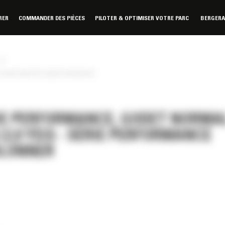
RER
COMMANDER DES PIÈCES
PILOTER & OPTIMISER VOTRE PARC
BERGER
»
ce avec lame de coupe à boulonner
IE PERFORMANCE, GODET NORMA
 (2,0 YD3) - SÉRIE PERFORMANCE
ULONNER