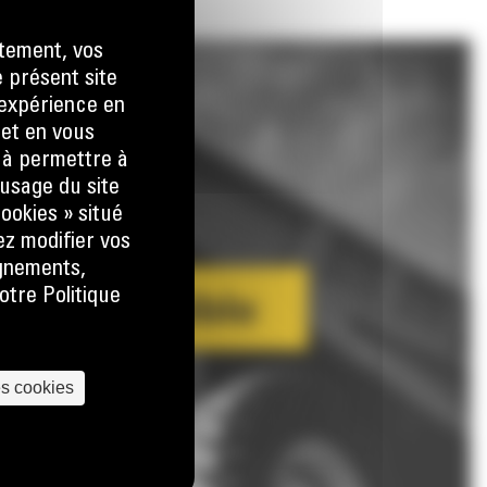
tement, vos
e présent site
e expérience en
 et en vous
) à permettre à
usage du site
ookies » situé
ez modifier vos
ignements,
otre Politique
es cookies