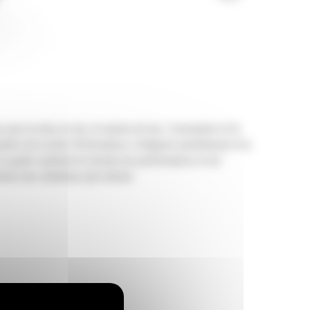
r la mise en tas, la reprise de tas, l'excavation et le
dets de la série Performance s'intègrent parfaitement à la
ne un godet optimisé en termes de performances et de
ntion des matériaux plus élevés.