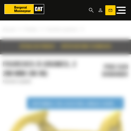
Panneau de gestion des cookies
»
»
»
Accueil
Produits
Fourches à grumes
DÉTAILS DU PRODUIT
SPÉCIFICATIONS TECHNIQUES
FOURCHES À GRUMES, 2
PRIX SUR
298 MM (90 IN)
DEMANDE
Fourches à grumes
DISPONIBLE EN LOCATION LONGUE DURÉE