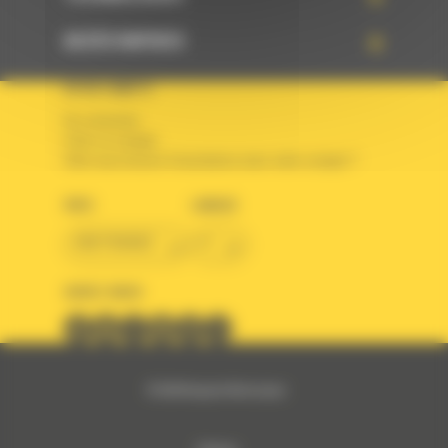
ACCÈS RAPIDES
VOTRE COMPTE
Se connecter
Créer un compte
Votre avez besoin d'assistance avec votre compte ?
PAYS
LANGUE
BM FRANCE
fr
SUIVEZ-NOUS
© 2024 Bergerat-Monnoyeur