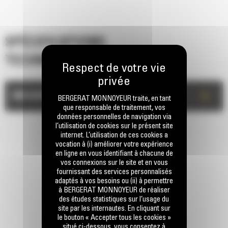
SPÉCIFICATIONS
TECHNIQUES
+
MESURES
BERGERAT MONNOYEUR traite, en tant
que responsable de traitement, vos
données personnelles de navigation via
l’utilisation de cookies sur le présent site
internet. L’utilisation de ces cookies a
vocation à (i) améliorer votre expérience
en ligne en vous identifiant à chacune de
vos connexions sur le site et en vous
fournissant des services personnalisés
adaptés à vos besoins ou (ii) à permettre
à BERGERAT MONNOYEUR de réaliser
RESTONS EN CONTACT
des études statistiques sur l’usage du
site par les internautes. En cliquant sur
le bouton « Accepter tous les cookies »
situé ci-dessous, vous consentez à