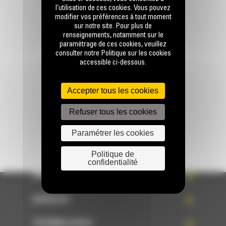
l’utilisation de ces cookies. Vous pouvez
modifier vos préférences à tout moment
sur notre site. Pour plus de
Appelez-nous
renseignements, notamment sur le
paramétrage de ces cookies, veuillez
0 801 01 01 04
consulter notre Politique sur les cookies
accessible ci-dessous.
Écrivez-nous
Accepter tous les cookies
ENVOYER LA DEMANDE
Refuser tous les cookies
Paramétrer les cookies
Politique de
confidentialité
PRODUITS
SERVICES
TECHNOLOGIES