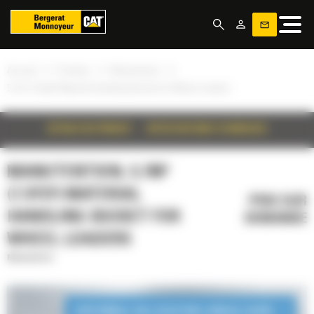
Panneau de gestion des cookies
»
»
»
Accueil
Produits
Manutention
5.7m³ (7.5yd³) Material Handling Bucket for Wheel Loaders
DÉTAILS DU PRODUIT
SPÉCIFICATIONS TECHNIQUES
MANUTENTION, 5.7M³
(7.5YD³) MATERIAL
PRIX SUR
HANDLING BUCKET FOR
DEMANDE
WHEEL LOADERS
Manutention
DISPONIBLE EN LOCATION LONGUE DURÉE