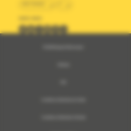
BM FRANCE
fr
SUIVEZ-NOUS
© 2024 Bergerat-Monnoyeur
Sitemap
RSE
Conditions Générales de Vente
Conditions Générales d’Achats