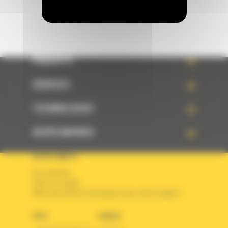
PRODUITS
SERVICES
TECHNOLOGIES
ACCÈS RAPIDES
VOTRE COMPTE
Se connecter
Créer un compte
Votre avez besoin d'assistance avec votre compte ?
PAYS
LANGUE