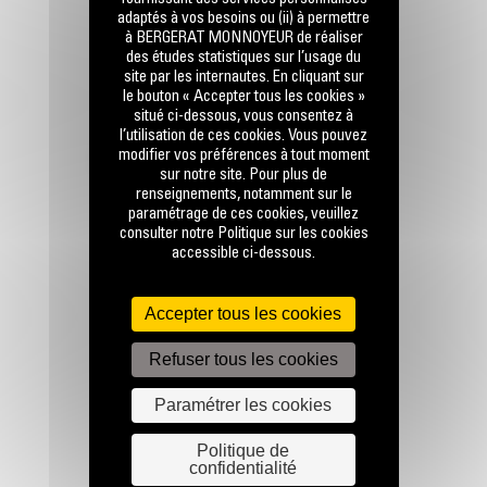
adaptés à vos besoins ou (ii) à permettre
à BERGERAT MONNOYEUR de réaliser
des études statistiques sur l’usage du
site par les internautes. En cliquant sur
le bouton « Accepter tous les cookies »
situé ci-dessous, vous consentez à
l’utilisation de ces cookies. Vous pouvez
modifier vos préférences à tout moment
RESTONS EN CONTACT
sur notre site. Pour plus de
renseignements, notamment sur le
paramétrage de ces cookies, veuillez
consulter notre Politique sur les cookies
accessible ci-dessous.
Accepter tous les cookies
Appelez-nous
0 801 01 01 04
Refuser tous les cookies
Paramétrer les cookies
Écrivez-nous
ENVOYER LA DEMANDE
Politique de
confidentialité