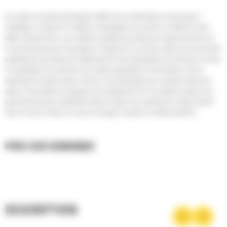
Les rippers de pelle hydraulique Cat® sont une alternative économique à
l'abattage à l'explosif. En matière d'exploitation de carrière, ils offrent un plus
faible coût par tonne, une meilleure qualité de produit et un impact moindre sur
l'environnement que l'excavation à l'explosif. Ce sont des outils qui conviennent
parfaitement aux travaux de défrichement et de préparation de site dans la roche,
à l'exploitation de carrières et à d'autres applications d'excavation à chocs
importants de même nature. Donnez à la productivité une nouvelle dimension
grâce à l'ensemble de rippage et de chargement Cat. Une attache rapide vous
permet de basculer rapidement entre le ripper et un godet pour usage intensif
dans la roche. Enlevez la roche et chargez-la grâce à la même machine.
PRIX SUR DEMANDE
DESCRIPTION