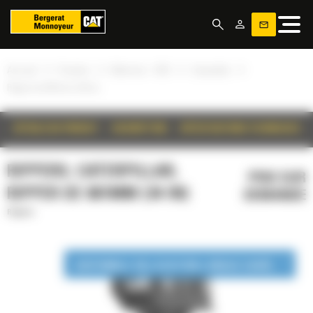
Panneau de gestion des cookies
»
»
»
»
Accueil
Produits
Bâtiment - VRD
Caterpillar
Ripper de 861mm (34 in)
DÉTAILS DU PRODUIT
DESCRIPTION
SPÉCIFICATIONS TECHNIQUES
RIPPERS, CATERPILLAR,
PRIX SUR
RIPPER DE 861MM (34 IN)
DEMANDE
Rippers
DISPONIBLE EN LOCATION LONGUE DURÉE