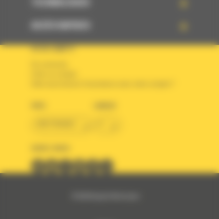
TECHNOLOGIES
ACCÈS RAPIDES
VOTRE COMPTE
Se connecter
Créer un compte
Votre avez besoin d'assistance avec votre compte ?
PAYS
LANGUE
BM FRANCE
fr
SUIVEZ-NOUS
© 2024 Bergerat-Monnoyeur