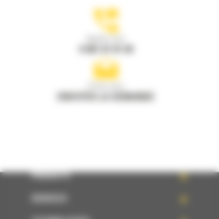
Appelez-nous
0 801 01 01 04
Écrivez-nous
ENVOYER LA DEMANDE
PRODUITS
SERVICES