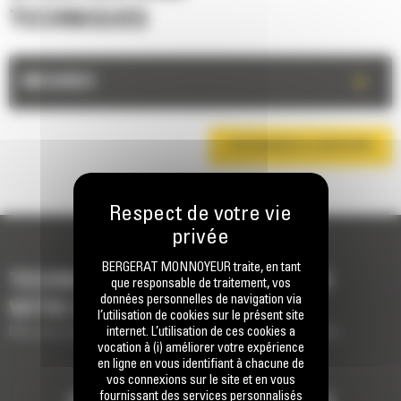
TECHNIQUES
+
MESURES
TÉLÉCHARGER LA BROCHURE
BERGERAT MONNOYEUR traite, en tant
TECHNOLOGIES POUR COMPLÉTER
que responsable de traitement, vos
données personnelles de navigation via
VOTRE MACHINE
l’utilisation de cookies sur le présent site
internet. L’utilisation de ces cookies a
Brève description des technologies pour compléter votre machine
vocation à (i) améliorer votre expérience
en ligne en vous identifiant à chacune de
vos connexions sur le site et en vous
fournissant des services personnalisés