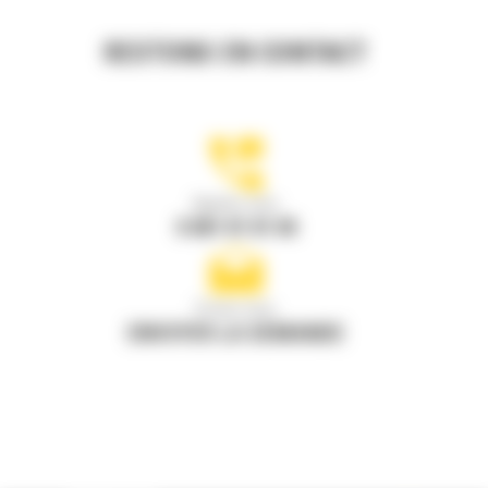
RESTONS EN CONTACT
Appelez-nous
0 801 01 01 04
Écrivez-nous
ENVOYER LA DEMANDE