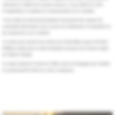
carburant et réduire les niveaux sonores, ce qui réduit les coûts
d'exploitation et améliore la communication sur le chantier.
Trois modes de direction/translation fournissent des options de
commande alternatives pour la pose de revêtement, la translation et
les manœuvres sur le chantier.
Le mode pose permet une vitesse de travail allant jusqu'à 61m/min
(200fpm) tandis que le mode translation propose une vitesse rapide
de 16km/h (10mph).
Le mode manœuvre fournit un faible rayon de braquage pour faciliter
le positionnement dans les zones compactes.