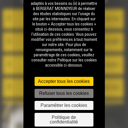
GESTION DES ÉQUIPEMENTS
adaptés à vos besoins ou (ii) à permettre
à BERGERAT MONNOYEUR de réaliser
des études statistiques sur l’usage du
Product Link Cat
site par les internautes. En cliquant sur
le bouton « Accepter tous les cookies »
situé ci-dessous, vous consentez à
l’utilisation de ces cookies. Vous pouvez
modifier vos préférences à tout moment
VisionLink®
sur notre site. Pour plus de
renseignements, notamment sur le
paramétrage de ces cookies, veuillez
consulter notre Politique sur les cookies
Cat Inspect
accessible ci-dessous.
Accepter tous les cookies
Mise à jour à distance Cat
Refuser tous les cookies
Paramétrer les cookies
Dépistage des pannes à distance Cat
Politique de
confidentialité