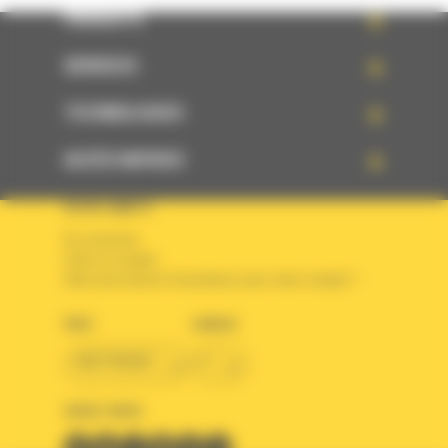
PRODUITS
SERVICES
TECHNOLOGIES
ACCÈS RAPIDES
VOTRE COMPTE
Se connecter
Créer un compte
Votre avez besoin d'assistance avec votre compte ?
PAYS
LANGUE
BM FRANCE
fr
SUIVEZ-NOUS