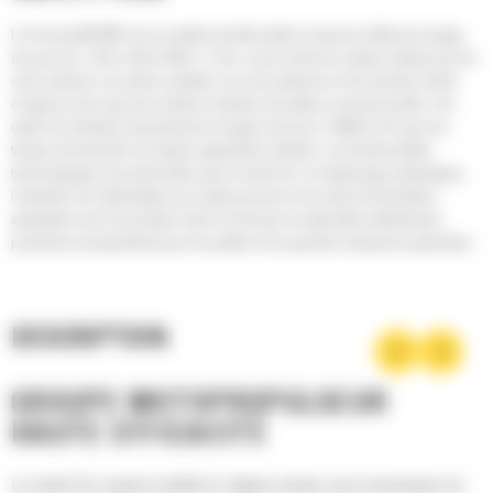
Le FinisseurAP300F est un modèle de taille petite à moyenne offrant une plage
de pose de 1,75m à 4,0m (5,6ft à 11,1ft), ce qui en fait une solution idéale pour les
voies urbaines, les pistes cyclables, les rues piétonnes et les bandes d'arrêt
d'urgence ainsi que pour d'autres chantiers de petite ou moyenne taille. Une
option de réduction peut diminuer la largeur de pose à 700mm (27") pour les
travaux de tranchées et d'autres applications étroites. Les fonctionnalités
technologiques de pointe telles que le mode Éco, le remplissage automatique,
l'activation de l'alimentation par simple pression et le mode de translation
automatisé rend l'association entre ce finisseur et cette table extrêmement
productive et polyvalente pour les petites et les grandes entreprises générales.
DESCRIPTION
GROUPE MOTOPROPULSEUR
HAUTE EFFICACITÉ
Le mode Éco avancé modifie le régime moteur pour économiser du