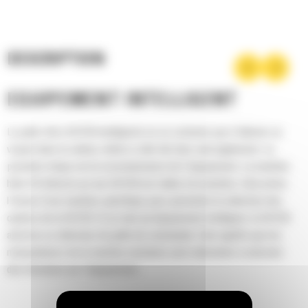
DESCRIPTION
ÉQUIPEMENT INTELLIGENT
La pelle rétro BH130 intelligente ne se contente pas d'allumer un
voyant dans la cabine; même si elle fait bien cela également. La
première étape est la reconnaissance de l'équipement. La machine
hôte D3 détecte qu'une BH130 est reliée à la machine. Cela active
l'écran d'une machine spécifique pour permettre la sélection des
options de la BH130. Et en tant qu’équipement intelligent, la BH130
autorise un sélecteur de grille de commande. Cela signifie que les
manipulateurs de la machine existants sont redestinés à exécuter
des fonctions sur l'équipement.