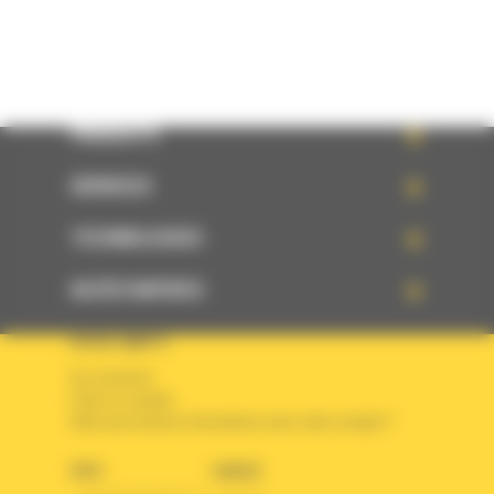
PRODUITS
SERVICES
TECHNOLOGIES
ACCÈS RAPIDES
VOTRE COMPTE
Se connecter
Créer un compte
Votre avez besoin d'assistance avec votre compte ?
PAYS
LANGUE