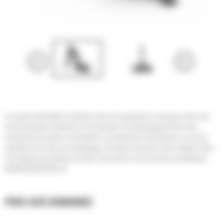
Les pelles rétroCat® sont utilisées dans des applications classiques dans des
environnements industriels, de construction ou d'aménagement des sites:
creusement de rigoles, de fondations, de tranchées d'écoulement, ou encore
opérations de voirie, de remblayage, d'entretien des talus et des remblais. Elles
sont idéales pour détruire du béton lorsqu'elles sont associées aux Marteaux
B4/B6/H45/H55/H65 Cat.
PRIX SUR DEMANDE