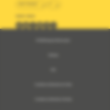
BM FRANCE
fr
SUIVEZ-NOUS
© 2024 Bergerat-Monnoyeur
Sitemap
RSE
Conditions Générales de Vente
Conditions Générales d’Achats