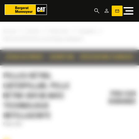
Panneau de gestion des cookies
»
»
»
»
Accueil
Produits
Pelles rétro
Caterpillar
Pelle rétro BH130 avec technologie intelligente
DÉTAILS DU PRODUIT
DESCRIPTION
SPÉCIFICATIONS TECHNIQUES
PELLES RÉTRO,
CATERPILLAR, PELLE
PRIX SUR
RÉTRO BH130 AVEC
DEMANDE
TECHNOLOGIE
INTELLIGENTE
Pelles rétro