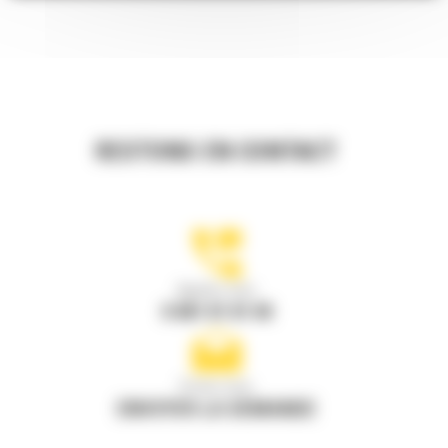
RESTONS EN CONTACT
Appelez-nous
0 801 01 01 04
Écrivez-nous
ENVOYER LA DEMANDE