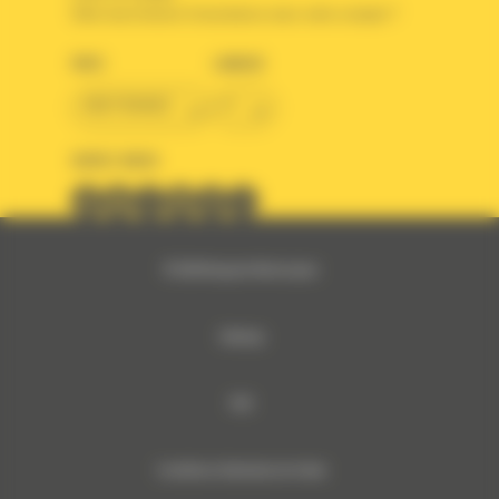
Votre avez besoin d'assistance avec votre compte ?
PAYS
LANGUE
BM FRANCE
fr
SUIVEZ-NOUS
© 2024 Bergerat-Monnoyeur
Sitemap
RSE
Conditions Générales de Vente