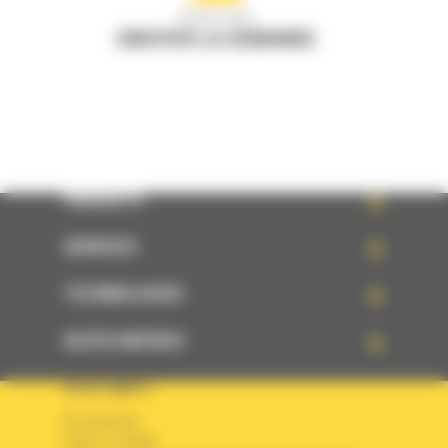
Écrivez-nous
ENVOYER LA DEMANDE
PRODUITS
SERVICES
TECHNOLOGIES
ACCÈS RAPIDES
VOTRE COMPTE
Se connecter
Créer un compte