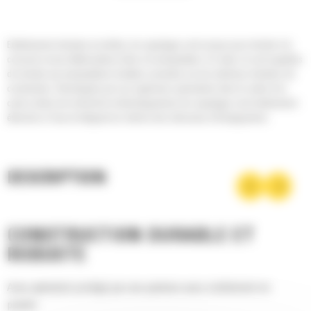
Extrêmement robustes et solides, les capotages sont conçus pour résister à la
corrosion et aux détériorations liées à la manipulation. En outre, ils sont capables
de résister aux manipulations brutales courantes sur de nombreux chantiers de
construction. Développés par nos ingénieurs spécialisés dans le cadre d'un
cycle continu de recherche et développement, les capotages sont entièrement
étanches à l'eau et intègrent en interne des silencieux d'échappement.
DESCRIPTION
CONSTRUCTION DURABLE ET
ROBUSTE
Acier galvanisé protégé par une peinture avec revêtement en
poudre