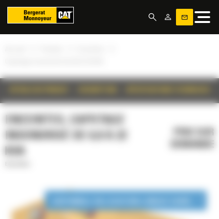
Panneau de gestion des cookies
»
»
»
Accueil
Produits
Enceintes
Capotage insonorisé de 6,8 à 22 kVA
DÉTAILS DU PRODUIT
DESCRIPTION
SPÉCIFICATIONS TECHNIQUES
ENCEINTES, CAPOTAGE
PRIX SUR
INSONORISÉ DE 6,8 À 22
DEMANDE
KVA
Enceintes
DISPONIBLE EN LOCATION LONGUE DURÉE