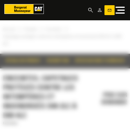
Panneau de gestion des cookies
»
»
»
Accueil
Produits
Enceintes
Capotages protégés contre les intempéries et insonorisés D40-2LC à D60-
4LC
DÉTAILS DU PRODUIT
DESCRIPTION
SPÉCIFICATIONS TECHNIQUES
ENCEINTES, CAPOTAGES
PROTÉGÉS CONTRE LES
PRIX SUR
INTEMPÉRIES ET
DEMANDE
INSONORISÉS D40-2LC À
D60-4LC
Enceintes