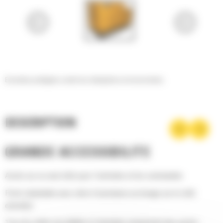
Enceintes protégées contre les intempéries et insonorisées
DESCRIPTION
GRANDE ACCESSIBILITÉ
Accès sur un seul côté pour l'entretien et les commandes
Porte rabattable avec vérin d'assistance au levage sur le côté
entretien