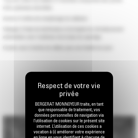
Tous les côtés non dédiés à l'entretien comportent des portes
et/ou panneaux amovibles
Accès à l'orifice de remplissage du radiateur
Vidanges d'huile de lubrification et de liquide de refroidissement
acheminées vers l'extérieur de la base du capotage
Grande zone d'entrée de câbles pour une facilité de pose
BERGERAT MONNOYEUR traite, en tant
que responsable de traitement, vos
données personnelles de navigation via
l’utilisation de cookies sur le présent site
internet. L’utilisation de ces cookies a
vocation à (i) améliorer votre expérience
en ligne en vous identifiant à chacune de