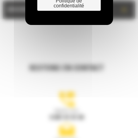
Politique de
confidentialité
+
DESCRIPTION
RESTONS EN CONTACT
Appelez-nous
0 801 01 01 04