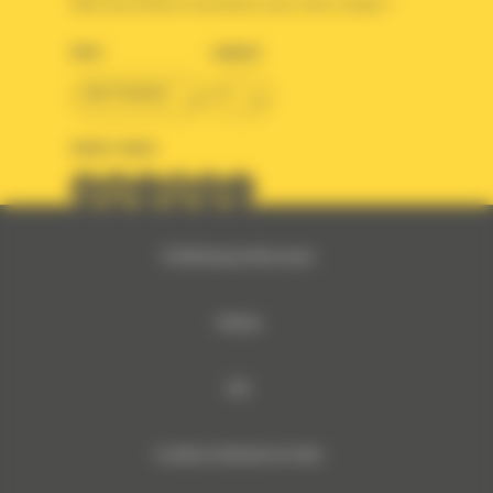
Votre avez besoin d'assistance avec votre compte ?
PAYS
LANGUE
BM FRANCE
fr
SUIVEZ-NOUS
© 2024 Bergerat-Monnoyeur
Sitemap
RSE
Conditions Générales de Vente