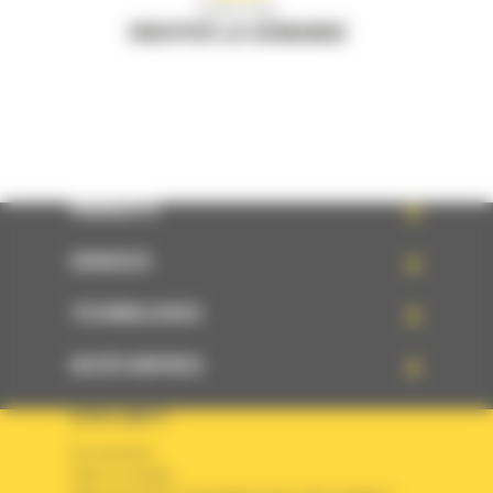
Écrivez-nous
ENVOYER LA DEMANDE
PRODUITS
SERVICES
TECHNOLOGIES
ACCÈS RAPIDES
VOTRE COMPTE
Se connecter
Créer un compte