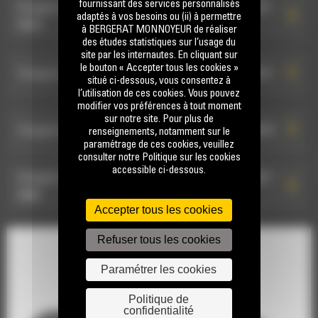
fournissant des services personnalisés
Grappin de démolition et de triage G318 WH : 587-
adaptés à vos besoins ou (ii) à permettre
Grappins de démolition et d
8976
à BERGERAT MONNOYEUR de réaliser
des études statistiques sur l’usage du
site par les internautes. En cliquant sur
le bouton « Accepter tous les cookies »
Grappin de démolition et de triage G324 : 587-8977
situé ci-dessous, vous consentez à
l’utilisation de ces cookies. Vous pouvez
modifier vos préférences à tout moment
sur notre site. Pour plus de
Grappin de démolition et de triage G324 : 587-8978
renseignements, notamment sur le
paramétrage de ces cookies, veuillez
consulter notre Politique sur les cookies
accessible ci-dessous.
Grappin de démolition et de triage G324 WH : 587-
8985
Accepter tous les cookies
Refuser tous les cookies
Grappin de démolition et de triage G318 : 595-1393
Paramétrer les cookies
Grappin de démolition et de triage G317 GC : 587-
Politique de
8720
confidentialité