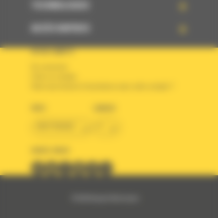
TECHNOLOGIES
ACCÈS RAPIDES
VOTRE COMPTE
Se connecter
Créer un compte
Votre avez besoin d'assistance avec votre compte ?
PAYS
LANGUE
BM FRANCE
fr
SUIVEZ-NOUS
© 2024 Bergerat-Monnoyeur