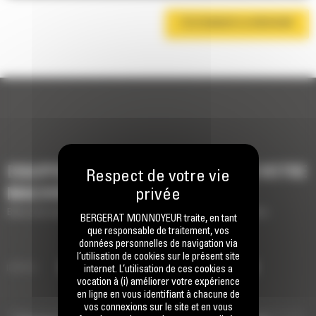
TÉLÉCHARGER LA BROCHURE
EQUIPEMENTS POUR COMPLÉTER VOTRE
MACHINE
Brève description des équipements pour compléter votre machine
BERGERAT MONNOYEUR traite, en tant
que responsable de traitement, vos
données personnelles de navigation via
l’utilisation de cookies sur le présent site
imaires
GRAPPINS DE DÉMOLITION
internet. L’utilisation de ces cookies a
vocation à (i) améliorer votre expérience
ET DE TRI
en ligne en vous identifiant à chacune de
vos connexions sur le site et en vous