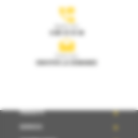
Appelez-nous
0 801 01 01 04
Écrivez-nous
ENVOYER LA DEMANDE
PRODUITS
SERVICES