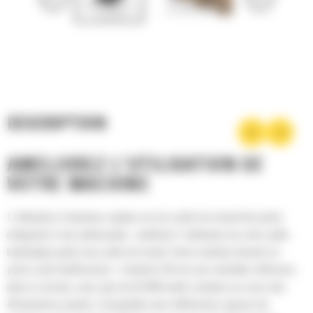
DESCRIPTION
AMÉLIOREZ L'UTILISATION DE
VOTRE MACHINE
L'utilisation d'attaches rapides sur les outils de travail fait partie
intégrante d'une philosophie : améliorer l'utilisation de votre pelle
hydraulique grâce aux outils de travail. Votre machine devient un
porte-outil multifonction. L'attache CW est une véritable référence
dans le secteur, avec plus de 50 000 unités vendues au cours des
40 dernières années. Compatible avec différentes classes de