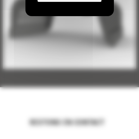
Grappin de démolition et de triage G318 : 587-8965
Grappin de démolition et de triage G318 : 587-8966
Grappin de démolition et de triage G318 WH : 587-
8970
Grappin de démolition et de triage G318 WH : 587-
8975
RESTONS EN CONTACT