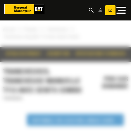
Panneau de gestion des cookies
»
»
»
Accueil
Produits
Trancheuses
Trancheuse manuelle T112 avec dents Combo
DÉTAILS DU PRODUIT
DESCRIPTION
SPÉCIFICATIONS TECHNIQUES
TRANCHEUSES,
PRIX SUR
TRANCHEUSE MANUELLE
DEMANDE
T112 AVEC DENTS COMBO
Trancheuses
DISPONIBLE EN LOCATION LONGUE DURÉE