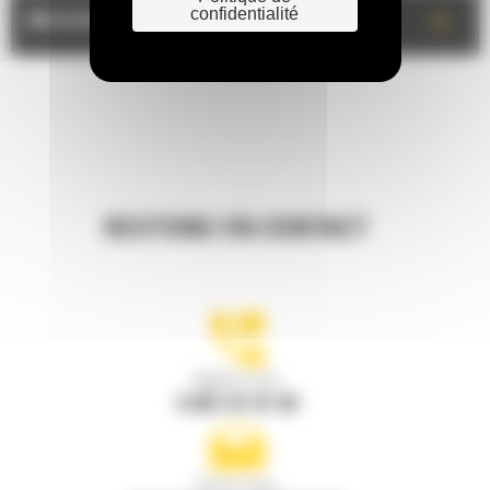
confidentialité
+
MESURES
RESTONS EN CONTACT
Appelez-nous
0 801 01 01 04
Écrivez-nous