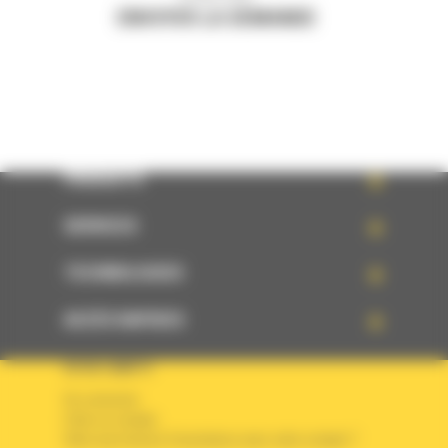
ENVOYER LA DEMANDE
PRODUITS
SERVICES
TECHNOLOGIES
ACCÈS RAPIDES
VOTRE COMPTE
Se connecter
Créer un compte
Votre avez besoin d'assistance avec votre compte ?