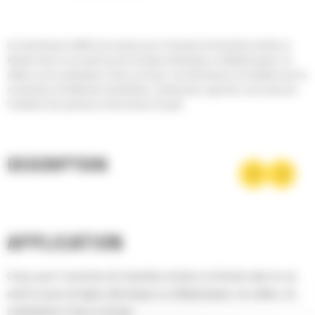
Les trancheuses Cat® sont conçues pour l'ouverture de tranchées droites et
étroites dans le sol avant la pose de lignes électriques ou téléphoniques, de
câbles ou de canalisations d'eau ou de gaz. Les trancheuses sont idéales pour la
construction de bâtiments résidentiels, commerciaux, agricoles, ainsi que pour
l'entretien des pelouses et des terrains de golf.
DESCRIPTION
APPLICATION
Conçu pour l'ouverture de tranchées droites et étroites dans le sol
avant la pose de lignes électriques ou téléphoniques, de câbles, de
canalisations d'eau ou de gaz.