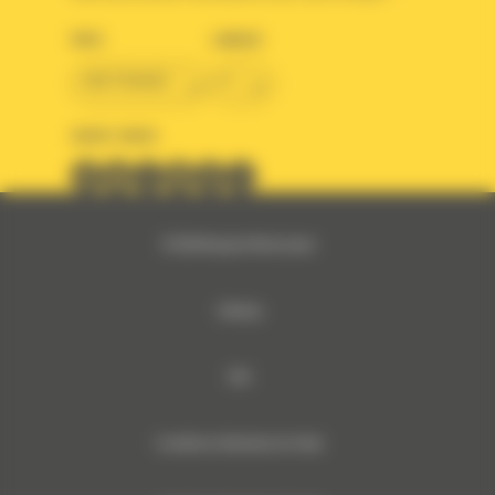
PAYS
LANGUE
BM FRANCE
fr
SUIVEZ-NOUS
© 2024 Bergerat-Monnoyeur
Sitemap
RSE
Conditions Générales de Vente