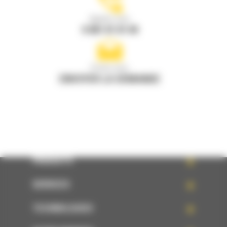
Appelez-nous
0 801 01 01 04
Écrivez-nous
ENVOYER LA DEMANDE
PRODUITS
SERVICES
TECHNOLOGIES