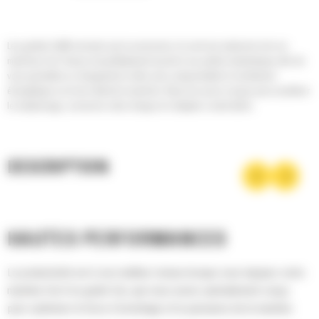
Les godets Cat® sont plus qu'un accessoire, ils sont une extension de vos
machines Cat. Chacun est parfaitement assorti à nos pelles hydrauliques afin de
vous permettre un chargement à refus sans compromettre le rendement
énergétique ou le bon état de la machine. Nous les avons conçus pour accélérer
le remplissage, conserver votre charge et s'adapter à votre tâche.
DESCRIPTION
HAUTES PERFORMANCES
La productivité est à son meilleur niveau lorsque vous équipez votre
machine Cat d'un godet Cat, que nous avons spécialement conçu
pour optimiser la force d'arrachage et la puissance de la machine.