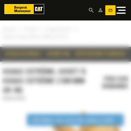
Panneau de gestion des cookies
»
»
»
Accueil
Produits
Usage extrême
Godet à usage extrême 2 050 mm (81 in)
DÉTAILS DU PRODUIT
DESCRIPTION
SPÉCIFICATIONS TECHNIQUES
USAGE EXTRÊME, GODET À
PRIX SUR
USAGE EXTRÊME 2 050 MM
DEMANDE
(81 IN)
Usage extrême
DISPONIBLE EN LOCATION LONGUE DURÉE