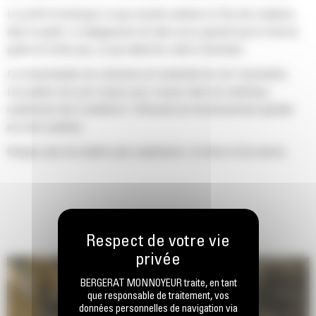
Le profil d'enveloppe à rayon double améliore le flux des matières
dans le godet. Le dégagement de talon accru garantit que le fond du
godet ne frotte pas, ce qui réduit les coûts d'entretien.
La consommation de carburant est maximale lors de l'excavation.
Les godets Cat sont conçus pour creuser dans les matériaux
rapidement afin d'améliorer l'efficacité de fonctionnement globale
de votre machine.
Chargez plus de matière plus rapidement. La forme et les barres
latérales du godet permettent une rétention optimale des matériaux
dans le godet à chaque charge.
BERGERAT MONNOYEUR traite, en tant
que responsable de traitement, vos
données personnelles de navigation via