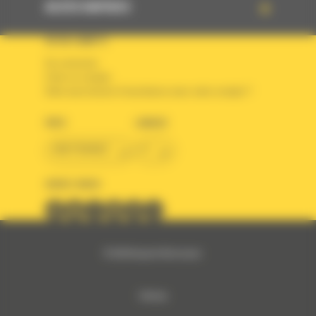
ACCÈS RAPIDES
VOTRE COMPTE
Se connecter
Créer un compte
Votre avez besoin d'assistance avec votre compte ?
PAYS
LANGUE
BM FRANCE
fr
SUIVEZ-NOUS
© 2024 Bergerat-Monnoyeur
Sitemap