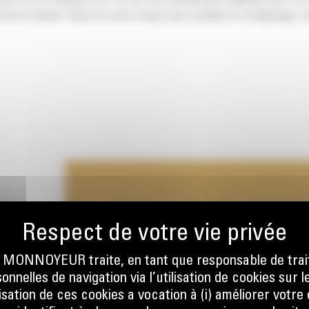
nsion de vos machines Cat. Ils sont tous parfaitement équilibrés pour nos
 de la machine. Nous les avons conçus pour accélérer le remplissage, co
ÉGRÉES
ONNOYEUR traite, en tant que responsable de trai
nnelles de navigation via l’utilisation de cookies sur l
ilisation de ces cookies a vocation à (i) améliorer votr
sque