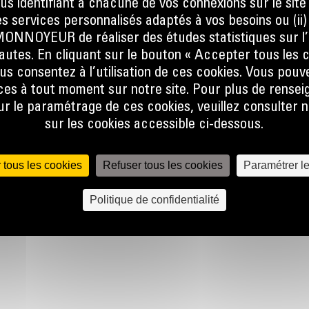
ous identifiant à chacune de vos connexions sur le site
at, que
s services personnalisés adaptés à vos besoins ou (ii
er la
NOYEUR de réaliser des études statistiques sur l’
ine.
nautes. En cliquant sur le bouton « Accepter tous les c
 le flux
us consentez à l’utilisation de ces cookies. Vous pouv
e talon
es à tout moment sur notre site. Pour plus de rense
 pas, ce
 le paramétrage de ces cookies, veuillez consulter n
sur les cookies accessible ci-dessous.
lors de
r
 tous les cookies
Refuser tous les cookies
Paramétrer l
lobale
Politique de confidentialité
 forme
une
et à