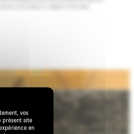
 pelles hydrauliques afin de vous permettre de tasser les
nserver votre charge et s'adapter à votre tâche.
tement, vos
e présent site
e expérience en