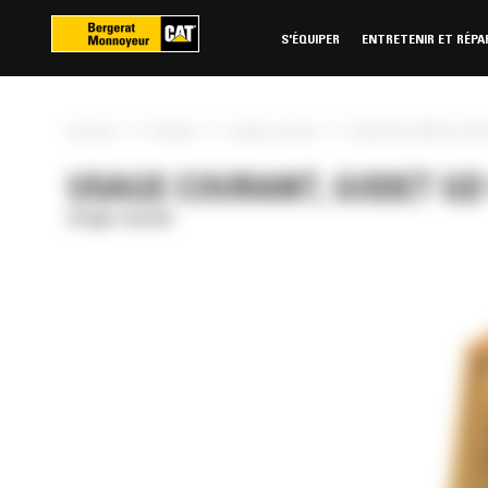
Panneau de gestion des cookies
S'ÉQUIPER
ENTRETENIR ET RÉPA
»
»
»
Accueil
Produits
Usage courant
Godet GD 1200 mm (48 
USAGE COURANT, GODET GD 1
Usage courant
RÉE