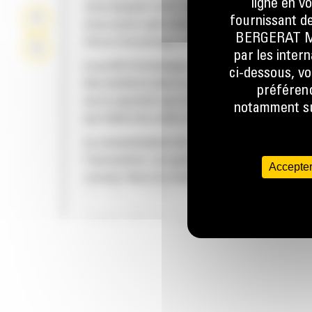
ligne en v
vous équipez votre machine Cat d'un godet C
fournissant de
nous avons spécialement conçu pour optimis
BERGERAT MON
force d'arrachage et la puissance de la mach
par les inter
Le profil d'enveloppe à rayon double améliore
ci-dessous, vo
des matières dans le godet. Le dégagement d
préférenc
accru garantit que le fond du godet ne frotte
notamment sur
qui réduit les coûts d'entretien.
La consommation de carburant est maximale 
l'excavation. Les godets Cat sont conçus pou
Accepter
creuser dans les matériaux rapidement afin
d'améliorer l'efficacité de fonctionnement g
de votre machine.
FIABILITÉ ET LONGÉVITÉ
Chargez plus de matière plus rapidement. La
et les barres latérales du godet permettent 
rétention optimale des matériaux dans le god
chaque charge.