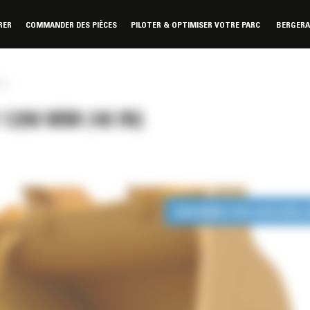
RER
COMMANDER DES PIÈCES
PILOTER & OPTIMISER VOTRE PARC
BERGER
in)
200 MM (48 IN)
DISPONIBLE EN LOCATION 