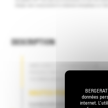
Les godets Cat
sont plus qu'un accessoire, ils sont une exte
charges sans compromettre le rendement énergétique ou l'état
DESCRIPTION
AMÉLIOREZ L'EFFICACITÉ ET LA
PRODUCTIVITÉ GRÂCE AUX
TECHNOLOGIES CAT CONNECT INT
BERGERAT M
HAUTES PERFORMANCES
données perso
internet. L’ut
La productivité est à son meilleur niveau lor