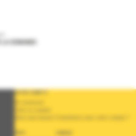
us
 LA DEMANDE
VOTRE COMPTE
Se connecter
Créer un compte
Votre avez besoin d'assistance avec votre compte ?
PAYS
LANGUE