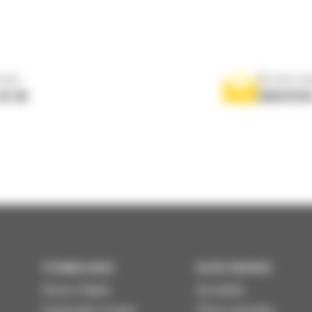
nous
Écrivez-no
 01 04
ENVOYER
TECHNOLOGIES
ACCÈS RAPIDES
Univers Digital
Actualités