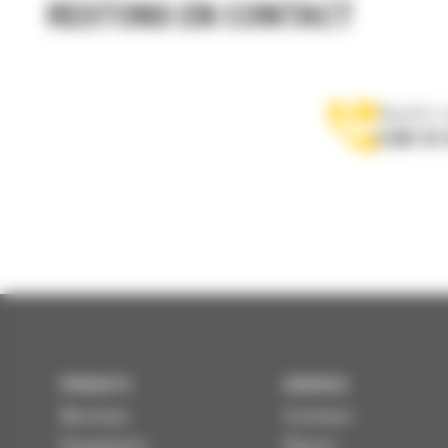
RESTONS EN CONTACT
Appelez-
0 801 01
PRODUITS
SERVICES
Machines
Entretenir