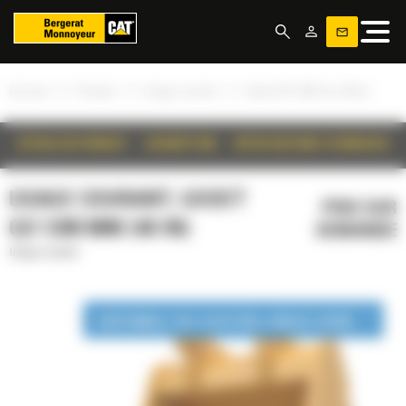
Panneau de gestion des cookies
»
»
»
Accueil
Produits
Usage courant
Godet GD 1200 mm (48 in)
DÉTAILS DU PRODUIT
DESCRIPTION
SPÉCIFICATIONS TECHNIQUES
USAGE COURANT, GODET
PRIX SUR
GD 1200 MM (48 IN)
DEMANDE
Usage courant
DISPONIBLE EN LOCATION LONGUE DURÉE