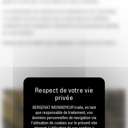
godet ne frotte pas, ce qui réduit les coûts d'entretien.
La consommation de carburant est maximale lors de l'excavation.
Les godets Cat sont conçus pour creuser dans les matériaux
rapidement afin d'améliorer l'efficacité de fonctionnement globale
de votre machine.
Chargez plus de matière plus rapidement. La forme et les barres
latérales du godet permettent une rétention optimale des matériaux
dans le godet à chaque charge.
BERGERAT MONNOYEUR traite, en tant
que responsable de traitement, vos
données personnelles de navigation via
l’utilisation de cookies sur le présent site