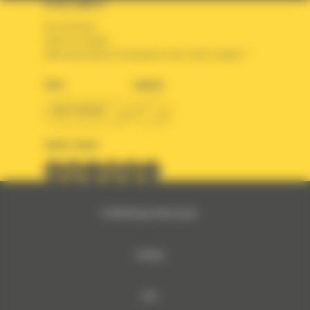
VOTRE COMPTE
Se connecter
Créer un compte
Votre avez besoin d'assistance avec votre compte ?
PAYS
LANGUE
BM FRANCE
fr
SUIVEZ-NOUS
© 2024 Bergerat-Monnoyeur
Sitemap
RSE