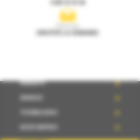
0 801 01 01 04
Écrivez-nous
ENVOYER LA DEMANDE
PRODUITS
SERVICES
TECHNOLOGIES
ACCÈS RAPIDES