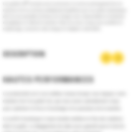
®
Les godets Cat
sont plus qu'un accessoire, ils sont un prolongement de vos
machines Cat. Ils sont tous parfaitement équilibrés pour nos pelles hydrauliques
afin de vous permettre de tasser les charges sans compromettre le rendement
énergétique ou l'état de la machine. Nous les avons conçus pour accélérer le
remplissage, conserver votre charge et s'adapter à votre tâche.
DESCRIPTION
HAUTES PERFORMANCES
La productivité est à son meilleur niveau lorsque vous équipez votre
machine Cat d'un godet Cat, que nous avons spécialement conçu
pour optimiser la force d'arrachage et la puissance de la machine.
Le profil d'enveloppe à rayon double améliore le flux des matières
dans le godet. Le dégagement de talon accru garantit que le fond du