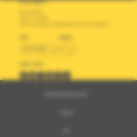
VOTRE COMPTE
Se connecter
Créer un compte
Votre avez besoin d'assistance avec votre compte ?
PAYS
LANGUE
BM FRANCE
fr
SUIVEZ-NOUS
© 2024 Bergerat-Monnoyeur
Sitemap
RSE