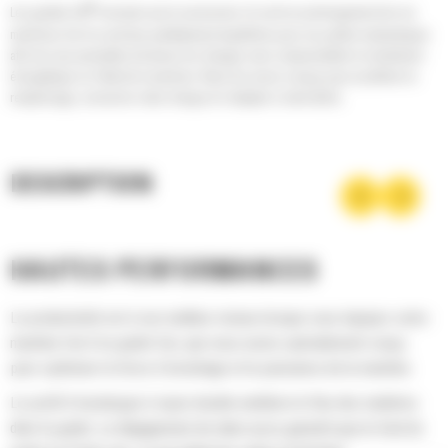
®
Les godets Cat
sont plus qu'un accessoire, ils sont un prolongement de vos
machines Cat. Ils sont tous parfaitement équilibrés pour nos pelles hydrauliques
afin de vous permettre de tasser les charges sans compromettre le rendement
énergétique ou l'état de la machine. Nous les avons conçus pour accélérer le
remplissage, conserver votre charge et s'adapter à votre tâche.
DESCRIPTION
HAUTES PERFORMANCES
La productivité est à son meilleur niveau lorsque vous équipez votre
machine Cat d'un godet Cat, que nous avons spécialement conçu
pour optimiser la force d'arrachage et la puissance de la machine.
Le profil d'enveloppe à rayon double améliore le flux des matières
dans le godet. Le dégagement de talon accru garantit que le fond du