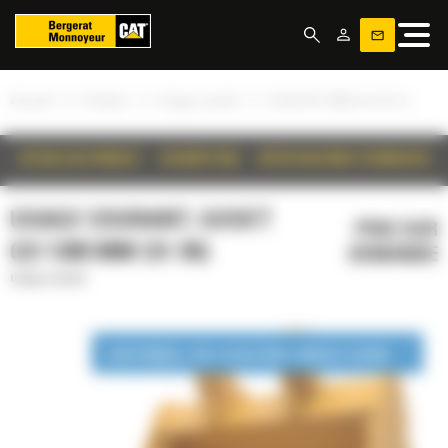
Panneau de gestion des cookies
»
»
»
Accueil
Produits
Usage courant
Godet GD 1300 mm (51 in)
DÉTAILS DU PRODUIT
DESCRIPTION
SPÉCIFICATIONS TECHNIQUES
USAGE COURANT, GODET
PRIX SUR
GD 1300 MM (51 IN)
DEMANDE
Usage courant
DISPONIBLE EN LOCATION LONGUE DURÉE