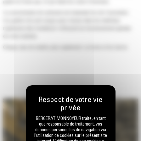
godet ne frotte pas, ce qui réduit les coûts d'entretien.
La consommation de carburant est maximale lors de l'excavation.
Les godets Cat sont conçus pour creuser dans les matériaux
rapidement afin d'améliorer l'efficacité de fonctionnement globale
de votre machine.
Chargez plus de matière plus rapidement. La forme et les barres
latérales du godet permettent une rétention optimale des matériaux
dans le godet à chaque charge.
BERGERAT MONNOYEUR traite, en tant
que responsable de traitement, vos
données personnelles de navigation via
l’utilisation de cookies sur le présent site