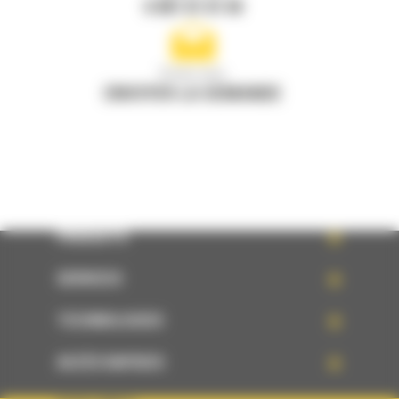
0 801 01 01 04
Écrivez-nous
ENVOYER LA DEMANDE
PRODUITS
SERVICES
TECHNOLOGIES
ACCÈS RAPIDES