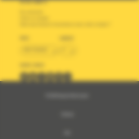
VOTRE COMPTE
Se connecter
Créer un compte
Votre avez besoin d'assistance avec votre compte ?
PAYS
LANGUE
BM FRANCE
fr
SUIVEZ-NOUS
© 2024 Bergerat-Monnoyeur
Sitemap
RSE