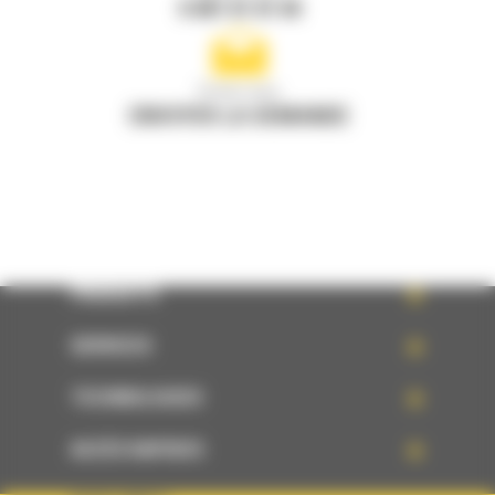
0 801 01 01 04
Écrivez-nous
ENVOYER LA DEMANDE
PRODUITS
SERVICES
TECHNOLOGIES
ACCÈS RAPIDES