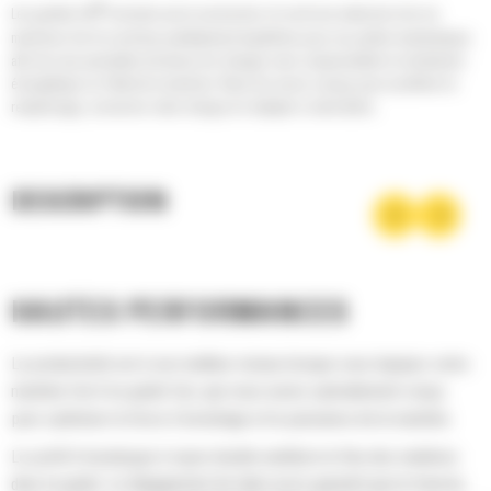
®
Les godets Cat
sont plus qu'un accessoire, ils sont une extension de vos
machines Cat. Ils sont tous parfaitement équilibrés pour nos pelles hydrauliques
afin de vous permettre de tasser les charges sans compromettre le rendement
énergétique ou l'état de la machine. Nous les avons conçus pour accélérer le
remplissage, conserver votre charge et s'adapter à votre tâche.
DESCRIPTION
HAUTES PERFORMANCES
La productivité est à son meilleur niveau lorsque vous équipez votre
machine Cat d'un godet Cat, que nous avons spécialement conçu
pour optimiser la force d'arrachage et la puissance de la machine.
Le profil d'enveloppe à rayon double améliore le flux des matières
dans le godet. Le dégagement de talon accru garantit que le fond du