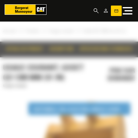
Panneau de gestion des cookies
»
»
»
Accueil
Produits
Usage courant
Godet GD 1300 mm (51 in)
DÉTAILS DU PRODUIT
DESCRIPTION
SPÉCIFICATIONS TECHNIQUES
USAGE COURANT, GODET
PRIX SUR
GD 1300 MM (51 IN)
DEMANDE
Usage courant
DISPONIBLE EN LOCATION LONGUE DURÉE