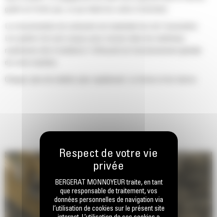
godet ne frotte pas, ce qui réduit les coûts d'entretien.
La consommation de carburant est maximale lors de l'excavation.
Les godets Cat sont conçus pour creuser dans les matériaux
rapidement afin d'améliorer l'efficacité de fonctionnement globale
de votre machine.
Chargez plus de matière plus rapidement. La forme et les barres
latérales du godet permettent une rétention optimale des matériaux
dans le godet à chaque charge.
BERGERAT MONNOYEUR traite, en tant
que responsable de traitement, vos
données personnelles de navigation via
l’utilisation de cookies sur le présent site