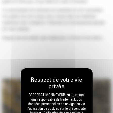
godet ne frotte pas, ce qui réduit les coûts d'entretien.
La consommation de carburant est maximale lors de l'excavation.
Les godets Cat sont conçus pour creuser dans les matériaux
rapidement afin d'améliorer l'efficacité de fonctionnement globale
de votre machine.
Chargez plus de matière plus rapidement. La forme et les barres
latérales du godet permettent une rétention optimale des matériaux
dans le godet à chaque charge.
BERGERAT MONNOYEUR traite, en tant
que responsable de traitement, vos
données personnelles de navigation via
l’utilisation de cookies sur le présent site