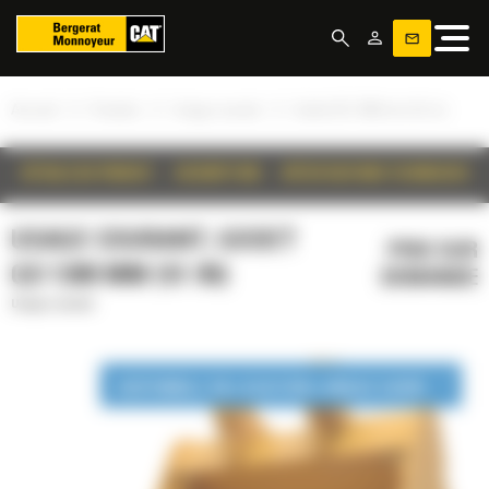
Panneau de gestion des cookies
»
»
»
Accueil
Produits
Usage courant
Godet GD 1300 mm (51 in)
DÉTAILS DU PRODUIT
DESCRIPTION
SPÉCIFICATIONS TECHNIQUES
USAGE COURANT, GODET
PRIX SUR
GD 1300 MM (51 IN)
DEMANDE
Usage courant
DISPONIBLE EN LOCATION LONGUE DURÉE