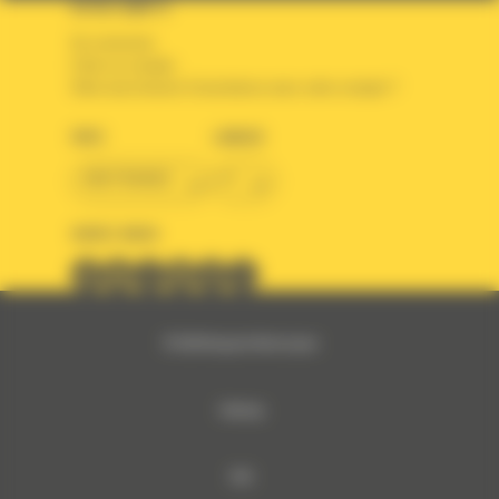
VOTRE COMPTE
Se connecter
Créer un compte
Votre avez besoin d'assistance avec votre compte ?
PAYS
LANGUE
BM FRANCE
fr
SUIVEZ-NOUS
© 2024 Bergerat-Monnoyeur
Sitemap
RSE