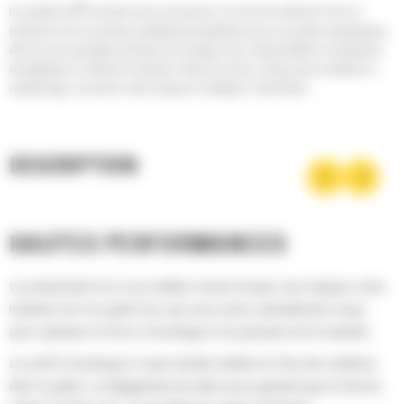
®
Les godets Cat
sont plus qu'un accessoire, ils sont une extension de vos
machines Cat. Ils sont tous parfaitement équilibrés pour nos pelles hydrauliques
afin de vous permettre de tasser les charges sans compromettre le rendement
énergétique ou l'état de la machine. Nous les avons conçus pour accélérer le
remplissage, conserver votre charge et s'adapter à votre tâche.
DESCRIPTION
HAUTES PERFORMANCES
La productivité est à son meilleur niveau lorsque vous équipez votre
machine Cat d'un godet Cat, que nous avons spécialement conçu
pour optimiser la force d'arrachage et la puissance de la machine.
Le profil d'enveloppe à rayon double améliore le flux des matières
dans le godet. Le dégagement de talon accru garantit que le fond du