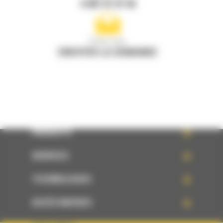
0 801 01 01 04
Écrivez-nous
ENVOYER LA DEMANDE
PRODUITS
SERVICES
TECHNOLOGIES
ACCÈS RAPIDES