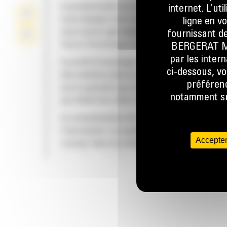
La productivité est à son meilleur niveau lor
internet. L’ut
vous équipez votre machine Cat d'un godet C
ligne en v
nous avons spécialement conçu pour optimis
fournissant de
force d'arrachage et la puissance de la mach
BERGERAT MON
par les inter
Le profil d'enveloppe à rayon double améliore
ci-dessous, vo
des matières dans le godet. Le dégagement d
préférenc
accru garantit que le fond du godet ne frotte
notamment sur
qui réduit les coûts d'entretien.
La consommation de carburant est maximale 
l'excavation. Les godets Cat sont conçus pou
Accepter
creuser dans les matériaux rapidement afin
d'améliorer l'efficacité de fonctionnement g
de votre machine.
FIABILITÉ ET LONGÉVITÉ
Chargez plus de matière plus rapidement. La
et les barres latérales du godet permettent 
rétention optimale des matériaux dans le god
chaque charge.