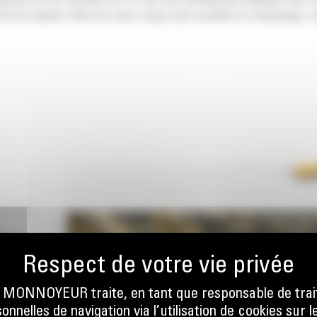
ngement de vos machines Cat. Ils sont tous parfaitement équilibrés pour n
 de la machine. Nous les avons conçus pour accélérer le remplissage, co
EMENT
E
ONNOYEUR traite, en tant que responsable de trai
nnelles de navigation via l’utilisation de cookies sur l