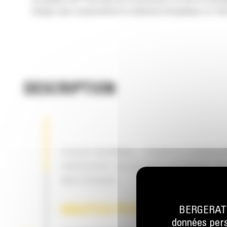
Les godets Cat
sont plus qu'un accessoire, ils sont un prolo
charges sans compromettre le rendement énergétique ou l'état
DESCRIPTION
USAGE NORMAL – POUR LE CHARG
UNIVERSEL OU LE DÉPLACEMENT D
MATÉRIAUX
HAUTES PERFORMANCES
BERGERAT M
données perso