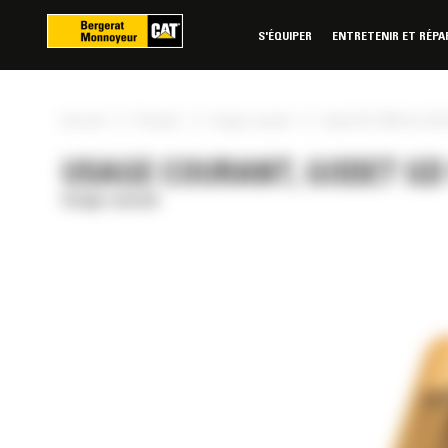
Panneau de gestion des cookies
S'ÉQUIPER
ENTRETENIR ET RÉPA
»
»
»
Accueil
Produits
Usage courant
Godet GD 1350 mm (53 
USAGE COURANT, GODET GD 1
Usage courant
RÉE