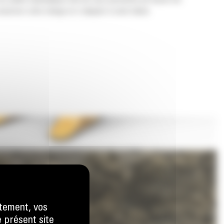
os pelles hydrauliques afin de vous permettre de tasser les
nserver votre charge et s'adapter à votre tâche.
tement, vos
e présent site