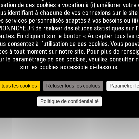
sque
ilisation de ces cookies a vocation à (i) améliorer votr
at, que
ous identifiant à chacune de vos connexions sur le site
er la
s services personnalisés adaptés à vos besoins ou (ii
ine.
NOYEUR de réaliser des études statistiques sur l’
nautes. En cliquant sur le bouton « Accepter tous les c
 le flux
us consentez à l’utilisation de ces cookies. Vous pouv
e talon
es à tout moment sur notre site. Pour plus de rense
 pas, ce
 le paramétrage de ces cookies, veuillez consulter n
sur les cookies accessible ci-dessous.
lors de
r
 tous les cookies
Refuser tous les cookies
Paramétrer l
lobale
Politique de confidentialité
 forme
une
et à