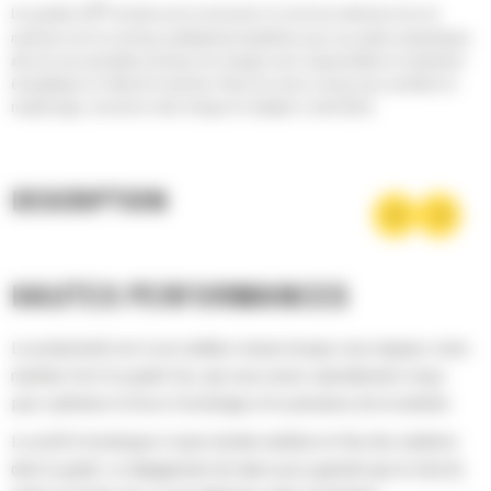
®
Les godets Cat
sont plus qu'un accessoire, ils sont une extension de vos
machines Cat. Ils sont tous parfaitement équilibrés pour nos pelles hydrauliques
afin de vous permettre de tasser les charges sans compromettre le rendement
énergétique ou l'état de la machine. Nous les avons conçus pour accélérer le
remplissage, conserver votre charge et s'adapter à votre tâche.
DESCRIPTION
HAUTES PERFORMANCES
La productivité est à son meilleur niveau lorsque vous équipez votre
machine Cat d'un godet Cat, que nous avons spécialement conçu
pour optimiser la force d'arrachage et la puissance de la machine.
Le profil d'enveloppe à rayon double améliore le flux des matières
dans le godet. Le dégagement de talon accru garantit que le fond du