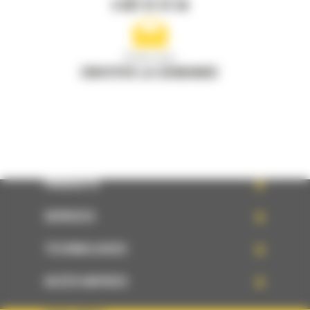
0 801 01 01 04
Écrivez-nous
ENVOYER LA DEMANDE
PRODUITS
SERVICES
TECHNOLOGIES
ACCÈS RAPIDES