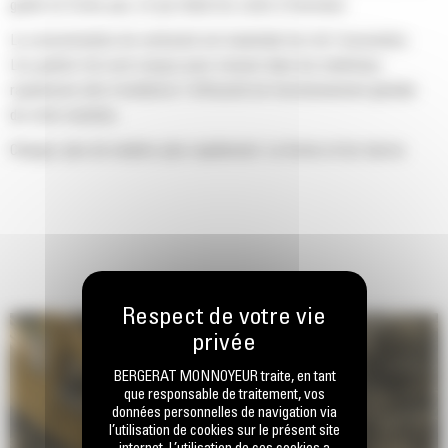
godet ne frotte pas, ce qui réduit les coûts d'entretien.
La consommation de carburant est maximale lors de l'excavation.
Les godets Cat sont conçus pour creuser dans les matériaux
rapidement afin d'améliorer l'efficacité de fonctionnement globale
de votre machine.
Chargez plus de matière plus rapidement. La forme et les barres
latérales du godet permettent une rétention optimale des matériaux
dans le godet à chaque charge.
BERGERAT MONNOYEUR traite, en tant
que responsable de traitement, vos
données personnelles de navigation via
l’utilisation de cookies sur le présent site