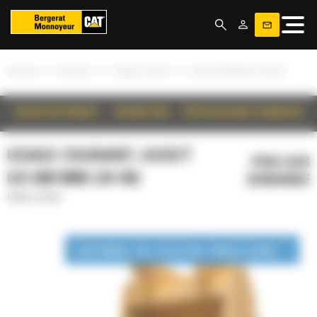
Panneau de gestion des cookies
»
»
»
Accueil
Produits
Usage courant
Godet GD 600 mm (24 in)
DÉTAILS DU PRODUIT
DESCRIPTION
SPÉCIFICATIONS TECHNIQUES
USAGE COURANT, GODET
PRIX SUR
GD 600 MM (24 IN)
DEMANDE
Usage courant
DISPONIBLE EN LOCATION LONGUE DURÉE