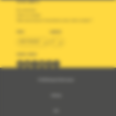
VOTRE COMPTE
Se connecter
Créer un compte
Votre avez besoin d'assistance avec votre compte ?
PAYS
LANGUE
BM FRANCE
fr
SUIVEZ-NOUS
© 2024 Bergerat-Monnoyeur
Sitemap
RSE