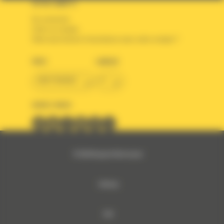
VOTRE COMPTE
Se connecter
Créer un compte
Votre avez besoin d'assistance avec votre compte ?
PAYS
LANGUE
BM FRANCE
fr
SUIVEZ-NOUS
© 2024 Bergerat-Monnoyeur
Sitemap
RSE