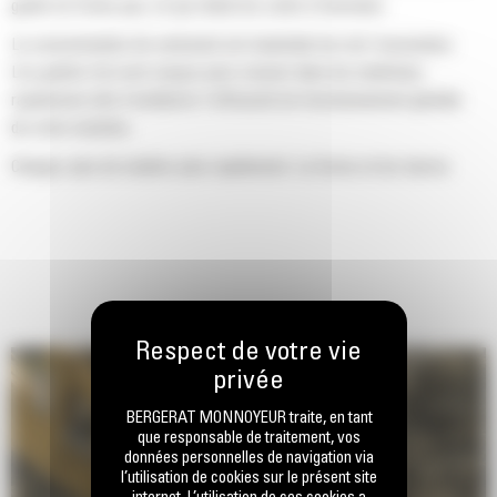
godet ne frotte pas, ce qui réduit les coûts d'entretien.
La consommation de carburant est maximale lors de l'excavation.
Les godets Cat sont conçus pour creuser dans les matériaux
rapidement afin d'améliorer l'efficacité de fonctionnement globale
de votre machine.
Chargez plus de matière plus rapidement. La forme et les barres
latérales du godet permettent une rétention optimale des matériaux
dans le godet à chaque charge.
BERGERAT MONNOYEUR traite, en tant
que responsable de traitement, vos
données personnelles de navigation via
l’utilisation de cookies sur le présent site