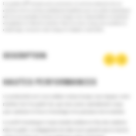
®
Les godets Cat
sont plus qu'un accessoire, ils sont une extension de vos
machines Cat. Ils sont tous parfaitement équilibrés pour nos pelles hydrauliques
afin de vous permettre de tasser les charges sans compromettre le rendement
énergétique ou l'état de la machine. Nous les avons conçus pour accélérer le
remplissage, conserver votre charge et s'adapter à votre tâche.
DESCRIPTION
HAUTES PERFORMANCES
La productivité est à son meilleur niveau lorsque vous équipez votre
machine Cat d'un godet Cat, que nous avons spécialement conçu
pour optimiser la force d'arrachage et la puissance de la machine.
Le profil d'enveloppe à rayon double améliore le flux des matières
dans le godet. Le dégagement de talon accru garantit que le fond du