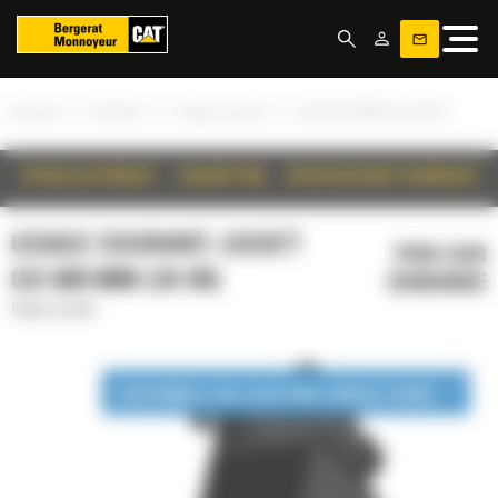
Panneau de gestion des cookies
»
»
»
Accueil
Produits
Usage courant
Godet GD 600 mm (24 in)
DÉTAILS DU PRODUIT
DESCRIPTION
SPÉCIFICATIONS TECHNIQUES
USAGE COURANT, GODET
PRIX SUR
GD 600 MM (24 IN)
DEMANDE
Usage courant
DISPONIBLE EN LOCATION LONGUE DURÉE