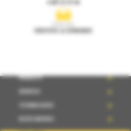
0 801 01 01 04
Écrivez-nous
ENVOYER LA DEMANDE
PRODUITS
SERVICES
TECHNOLOGIES
ACCÈS RAPIDES