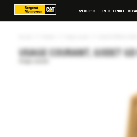
Panneau de gestion des cookies
S'ÉQUIPER
ENTRETENIR ET RÉPA
»
»
»
Accueil
Produits
Usage courant
Godet GD 900 mm (36 i
USAGE COURANT, GODET GD 9
Usage courant
RÉE