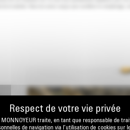
nsion de vos machines Cat. Ils sont tous parfaitement équilibrés pour nos
 de la machine. Nous les avons conçus pour accélérer le remplissage, co
EMENT
E
ONNOYEUR traite, en tant que responsable de trai
nnelles de navigation via l’utilisation de cookies sur l