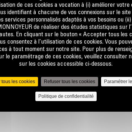
sque
ilisation de ces cookies a vocation à (i) améliorer votr
at, que
ous identifiant à chacune de vos connexions sur le site
er la
s services personnalisés adaptés à vos besoins ou (ii
ine.
NOYEUR de réaliser des études statistiques sur l’
nautes. En cliquant sur le bouton « Accepter tous les c
 le flux
us consentez à l’utilisation de ces cookies. Vous pouv
e talon
es à tout moment sur notre site. Pour plus de rense
 pas, ce
 le paramétrage de ces cookies, veuillez consulter n
sur les cookies accessible ci-dessous.
lors de
r
 tous les cookies
Refuser tous les cookies
Paramétrer l
lobale
Politique de confidentialité
 forme
une
et à