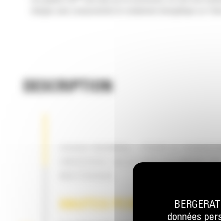
Les godets Cat
sont plus qu'un accessoire, ils sont une exte
charges sans compromettre le rendement énergétique ou l'état
DESCRIPTION
USAGE NORMAL – POUR LE CHARG
UNIVERSEL OU LE DÉPLACEMENT D
MATÉRIAUX
HAUTES PERFORMANCES
BERGERAT M
données perso