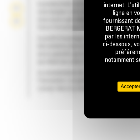
La productivité est à son meilleur niveau lor
internet. L’ut
vous équipez votre machine Cat d'un godet C
ligne en v
nous avons spécialement conçu pour optimis
fournissant de
force d'arrachage et la puissance de la mach
BERGERAT MON
par les inter
Le profil d'enveloppe à rayon double améliore
ci-dessous, vo
des matières dans le godet. Le dégagement d
préférenc
accru garantit que le fond du godet ne frotte
notamment sur
qui réduit les coûts d'entretien.
La consommation de carburant est maximale 
l'excavation. Les godets Cat sont conçus pou
Accepter
creuser dans les matériaux rapidement afin
d'améliorer l'efficacité de fonctionnement g
de votre machine.
FIABILITÉ ET LONGÉVITÉ
Chargez plus de matière plus rapidement. La
et les barres latérales du godet permettent 
rétention optimale des matériaux dans le god
chaque charge.