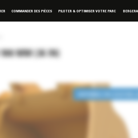
RER
COMMANDER DES PIÈCES
PILOTER & OPTIMISER VOTRE PARC
BERGER
n)
00 MM (36 IN)
DISPONIBLE EN LOCATION 