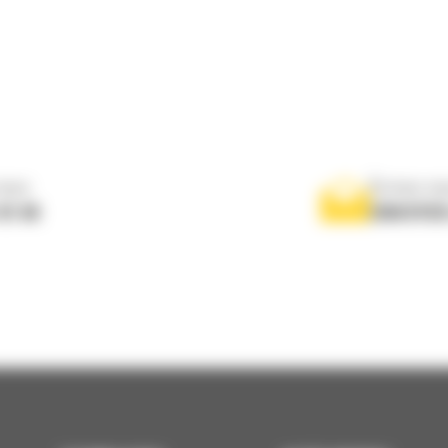
nous
Écrivez-no
 01 04
ENVOYER