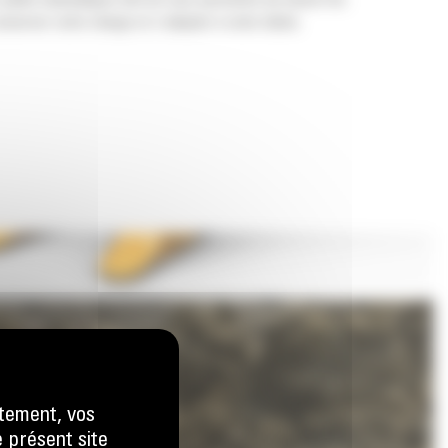
 pelles hydrauliques afin de vous permettre de tasser les
nserver votre charge et s'adapter à votre tâche.
tement, vos
e présent site