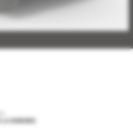
us
 LA DEMANDE