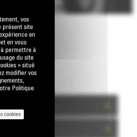
tement, vos
e présent site
e expérience en
 et en vous
) à permettre à
usage du site
ookies » situé
ez modifier vos
ignements,
otre Politique
+
es cookies
+