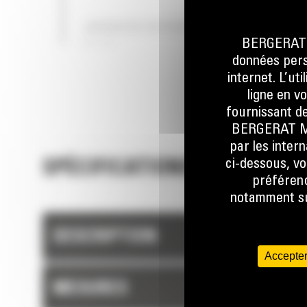
JUSQU'À 19 POUR CENT DE FORCE 
BERGERAT M
PLUS
données perso
internet. L’ut
ligne en v
fournissant de
BERGERAT MON
par les inter
ci-dessous, vo
SPÉCIFICATIONS TECHNIQUE
préférenc
notamment sur
DESCRIPTION
Accepter
MESURES