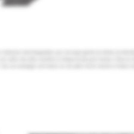
rs mâchoires interchangeables pour une large gamme de tâches de démolit
 ces outils vous aide à prendre en charge de plus gros travaux. Grâce au
. Tous ces avantages sont basés sur une plate-forme robuste et facile à e