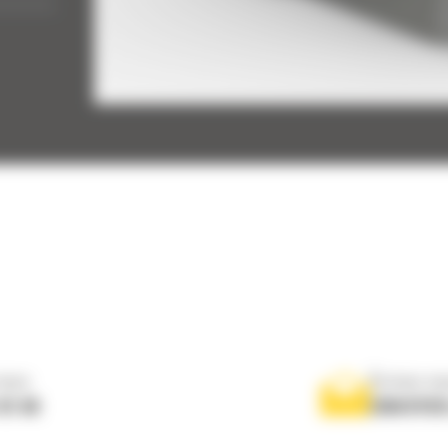
e
 :
 :
nous
Écrivez-no
 01 04
ENVOYER