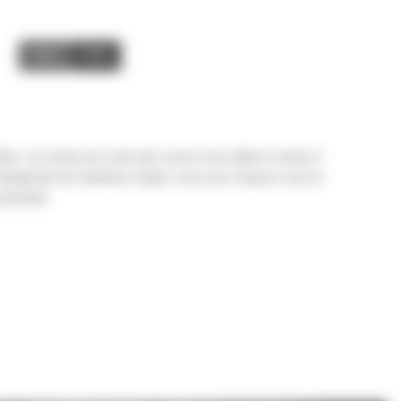
Image
Video
ion. Les temps de cycle plus courts vous aident à mener à
 changement de mâchoire rapide, vous avez toujours sous la
ntretenir.