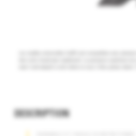
Les cisailles universelles Cat® sont compatibles avec plusieu
bien votre travail plus rapidement. La puissance supérieure de
main l'outil adapté à votre tâche et vous n'êtes jamais ralenti
DESCRIPTION
DURABLE ET FACILE À ENTRETENIR