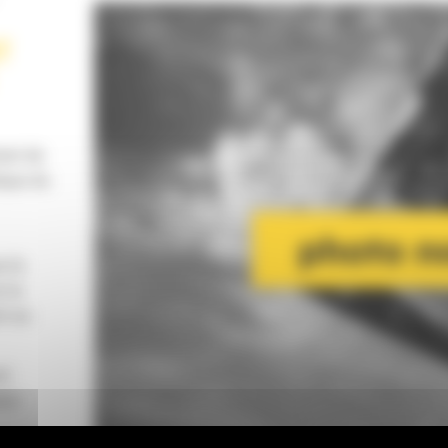
T
ant de
ique du
e la
 la
t au
st
act