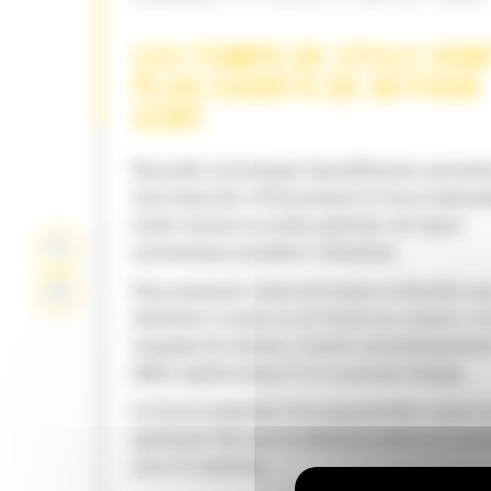
LES TEMPS DE CYCLE SON
PLUS COURTS DE 50 POUR
CENT
Nouvelle technologie SpeedBooster permett
faire basculer efficacement la force hydraul
mode vitesse au mode optimisé, de façon
automatique pendant l'utilisation.
Vous passerez moins de temps à attendre qu
mâchoire s'ouvre ou se ferme au contact, car
soupape de vitesse s'ajuste automatiquemen
débit rapide lorsqu'il n'y a aucune charge.
La force maximale d'écrasement/de coupe e
appliquée dès que la mâchoire entre en cont
avec le matériau.