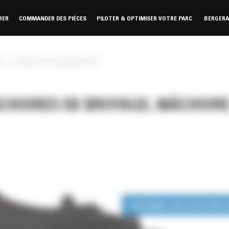
RER
COMMANDER DES PIÈCES
PILOTER & OPTIMISER VOTRE PARC
BERGER
»
e
Mâchoire de broyage MP318
ÂCHOIRES DE BROYAGE, MÂCHOIR
DISPONIBLE EN LOCATION 