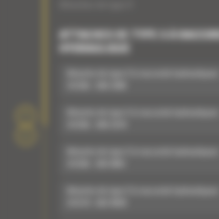
Attaches de type S
ATTACHES DE TYPE S À RACCO
HYDRAULIQUE
Attache de type S à raccords hydrauliques
HCS65 : 590-2380
Attache de type S à raccords hydrauliques
HCS65 : 590-2379
Attache de type S à raccords hydrauliques
HCS65 : 583-0661
Attache de type S à raccords hydrauliques
HCS70 : 582-8929