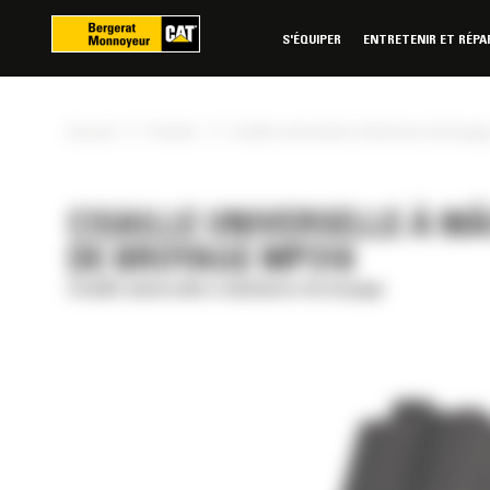
Panneau de gestion des cookies
S'ÉQUIPER
ENTRETENIR ET RÉPA
»
»
Accueil
Produits
Cisaille universelle à mâchoires de broyag
CISAILLE UNIVERSELLE À M
DE BROYAGE MP318
Cisaille universelle à mâchoires de broyage
RÉE