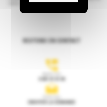
matériaux
RESTONS EN CONTACT
Appelez-nous
0 801 01 01 04
Écrivez-nous
ENVOYER LA DEMANDE