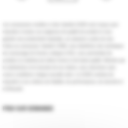
Les concasseurs mobiles à cône Sandvik QS332 sont conçus pour
répondre à toutes vos exigences de qualité de produit et vous
garantir une productivité maximale, sur plusieurs cycles de vies.
Grâce au concasseur Sandvik CS430, vous bénéficiez des techniques
de concassage de formes cubiques (CSC), vous permettant de
produire un matériau de même forme et de haute qualité. Motivés par
la satisfaction et la réussite de nos clients, nous cherchons sans
cesse à améliorer chaque nouvelle série. Le QS332 continue de
répondre à vos critères de fiabilité, de performances, de sécurité et
d’efficacité.
PRIX SUR DEMANDE