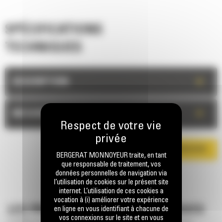
SPÉCIFICATIONS
TECHNIQUES
+
DESCRIPTION
+
MESURES
TÉLÉCHARGER LA BROCHURE
BERGERAT MONNOYEUR traite, en tant
que responsable de traitement, vos
données personnelles de navigation via
l’utilisation de cookies sur le présent site
internet. L’utilisation de ces cookies a
vocation à (i) améliorer votre expérience
LES PRINCIPALES CARACTERISTIQUES
en ligne en vous identifiant à chacune de
vos connexions sur le site et en vous