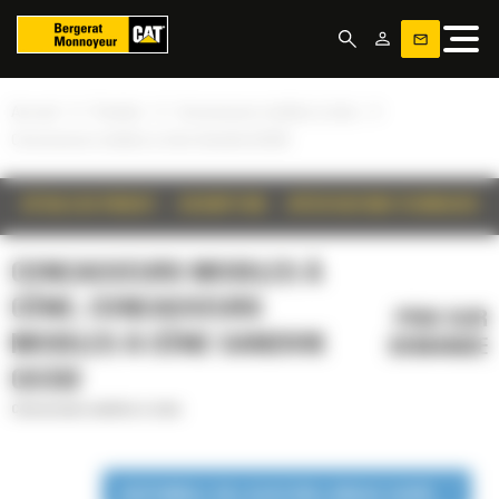
Panneau de gestion des cookies
»
»
»
Accueil
Produits
Concasseurs mobiles à cône
Concasseurs mobiles à cône Sandvik QS332
DÉTAILS DU PRODUIT
DESCRIPTION
SPÉCIFICATIONS TECHNIQUES
CONCASSEURS MOBILES À
CÔNE, CONCASSEURS
PRIX SUR
MOBILES À CÔNE SANDVIK
DEMANDE
QS332
Concasseurs mobiles à cône
DISPONIBLE EN LOCATION LONGUE DURÉE