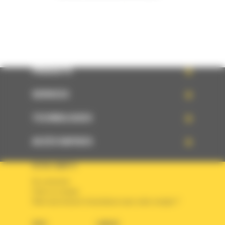
PRODUITS
SERVICES
TECHNOLOGIES
ACCÈS RAPIDES
VOTRE COMPTE
Se connecter
Créer un compte
Votre avez besoin d'assistance avec votre compte ?
PAYS
LANGUE