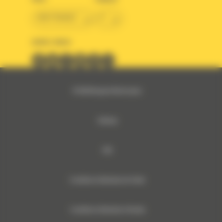
BM FRANCE
fr
SUIVEZ-NOUS
© 2024 Bergerat-Monnoyeur
Sitemap
RSE
Conditions Générales de Vente
Conditions Générales d’Achats